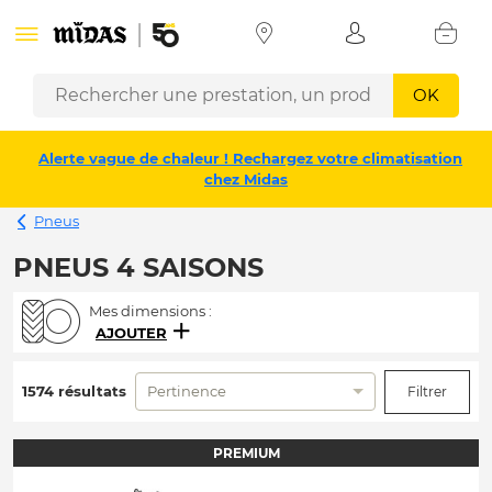
OK
Alerte vague de chaleur ! Rechargez votre climatisation
chez Midas
Pneus
PNEUS 4 SAISONS
Mes dimensions :
AJOUTER
1574 résultats
Pertinence
Filtrer
PREMIUM