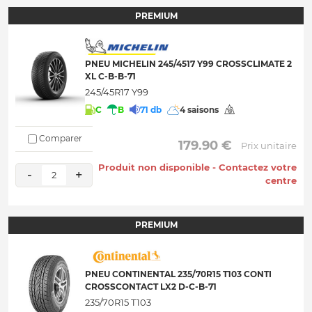
PREMIUM
PNEU MICHELIN 245/4517 Y99 CROSSCLIMATE 2
XL C-B-B-71
245/45R17 Y99
C
B
71 db
4 saisons
Comparer
 179.90 € 
Prix unitaire
Produit non disponible - Contactez votre
-
+
2
centre
PREMIUM
PNEU CONTINENTAL 235/70R15 T103 CONTI
CROSSCONTACT LX2 D-C-B-71
235/70R15 T103