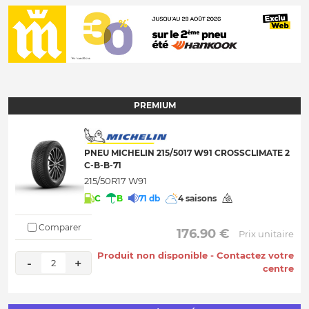
PREMIUM
PNEU MICHELIN 215/5017 W91 CROSSCLIMATE 2
C-B-B-71
215/50R17 W91
C
B
71 db
4 saisons
Comparer
 176.90 € 
Prix unitaire
Produit non disponible - Contactez votre
-
+
2
centre