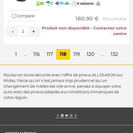
D
C
71 db
4 saisons
Comparer
 180.90 € 
Prix unitaire
Produit non disponible - Contactez votre
-
+
2
centre
1
...
116
117
118
119
120
...
132
Roulez en toute sécurité avec l'offre de pneus ALLSEASON sur
Midas. Parce qu'on n'est jamais trop prudent et qu'un
changement de météo est vite arrivé, pensez à équiper votre
auto avec des pneus adaptés aux conditions climatiques de
votre région.