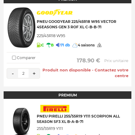
PNEU GOODYEAR 225/45R18 W95 VECTOR
4SEASONS GEN 3 ROF XL C-B-B-71
225/45R18 W95
C
B
71 db
4 saisons
Comparer
 178.90 € 
Prix unitaire
Produit non disponible - Contactez votre
-
+
2
centre
PREMIUM
PNEU PIRELLI 255/55R19 Y111 SCORPION ALL
SEASON SF3 XL B-A-B-71
255/55R19 Y111