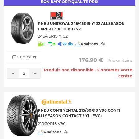
BON RAPPORT/QUALITÉ PRIX
PNEU UNIROYAL 245/45R19 Y102 ALLSEASON
EXPERT 3 XL C-B-B-72
245/45R19 Y102
C
B
72 db
4 saisons
Comparer
 176.90 € 
Prix unitaire
Produit non disponible - Contactez votre
-
+
2
centre
PNEU CONTINENTAL 215/50R18 V96 CONTI
ALLSEASON CONTACT 2 XL (EVC)
215/50R18 V96
4 saisons