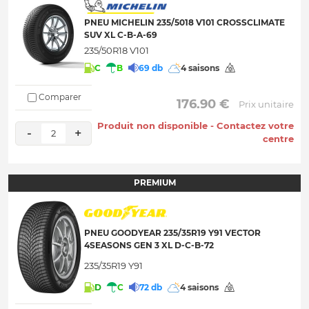
PNEU MICHELIN 235/5018 V101 CROSSCLIMATE
SUV XL C-B-A-69
235/50R18 V101
C
B
69 db
4 saisons
Comparer
 176.90 € 
Prix unitaire
Produit non disponible - Contactez votre
-
+
2
centre
PREMIUM
PNEU GOODYEAR 235/35R19 Y91 VECTOR
4SEASONS GEN 3 XL D-C-B-72
235/35R19 Y91
D
C
72 db
4 saisons