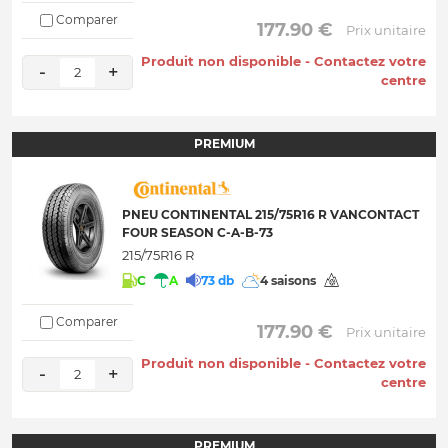
Comparer
 177.90 € 
Prix unitaire
Produit non disponible - Contactez votre
-
+
2
centre
PREMIUM
PNEU CONTINENTAL 215/75R16 R VANCONTACT
FOUR SEASON C-A-B-73
215/75R16 R
C
A
73 db
4 saisons
Comparer
 177.90 € 
Prix unitaire
Produit non disponible - Contactez votre
-
+
2
centre
PREMIUM