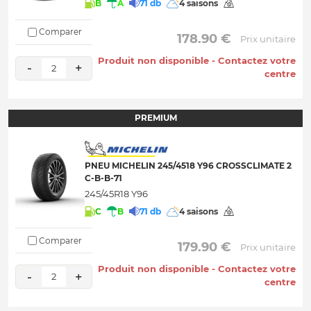
B
A
71 db
4 saisons
Comparer
 178.90 € 
Prix unitaire
Produit non disponible - Contactez votre
-
+
2
centre
PREMIUM
PNEU MICHELIN 245/4518 Y96 CROSSCLIMATE 2
C-B-B-71
245/45R18 Y96
C
B
71 db
4 saisons
Comparer
 179.90 € 
Prix unitaire
Produit non disponible - Contactez votre
-
+
2
centre