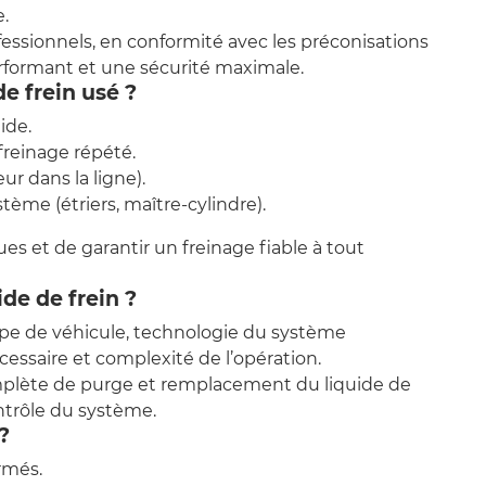
e.
fessionnels, en conformité avec les préconisations
erformant et une sécurité maximale.
de frein usé ?
ide.
freinage répété.
r dans la ligne).
ème (étriers, maître-cylindre).
es et de garantir un freinage fiable à tout
ide de frein ?
type de véhicule, technologie du système
écessaire et complexité de l’opération.
mplète de purge et remplacement du liquide de
ontrôle du système.
?
rmés.