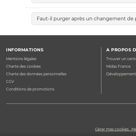
Faut-il purger après un changement de 
INFORMATIONS
A PROPOS D
Mentions légales
Trouver un cent
Charte des cookies
Midas France
Charte des données personnelles
Développement
CGV
Conditions de promotions
Gérer mes cookies...
Me