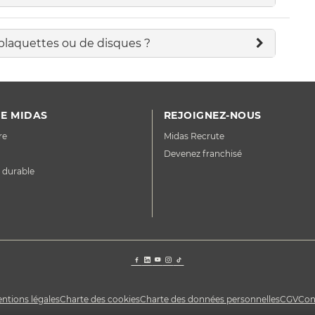
plaquettes ou de disques ?
E MIDAS
REJOIGNEZ-NOUS
re
Midas Recrute
Devenez franchisé
 durable
ntions légales
Charte des cookies
Charte des données personnelles
CGV
Con