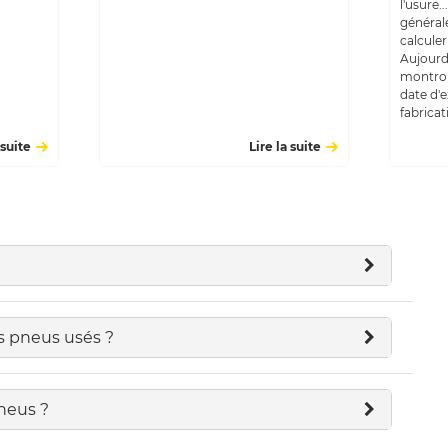
l'usure.
général
calculer
Aujourd
montro
date d'e
fabricat
 suite
Lire la suite
s pneus usés ?
neus ?