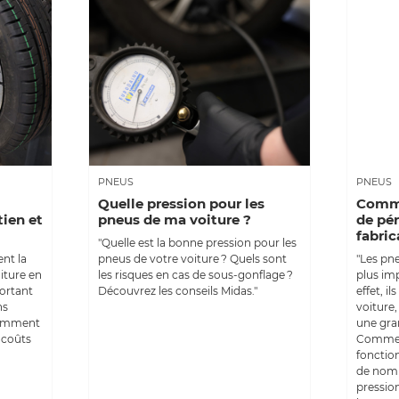
PNEUS
PNEUS
Quelle pression pour les
Comme
ien et
pneus de ma voiture ?
de pé
fabric
"Quelle est la bonne pression pour les
ent la
pneus de votre voiture ? Quels sont
"Les pne
iture en
les risques en cas de sous-gonflage ?
plus im
portant
Découvrez les conseils Midas."
effet, il
ns
voiture
comment
une gran
s coûts
Comme v
fonctio
de nomb
pression