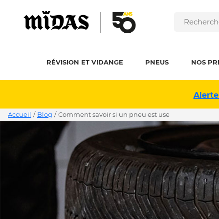
RÉVISION ET VIDANGE
PNEUS
NOS PR
Alerte
Accueil
/
Blog
/
comment savoir si un pneu est use