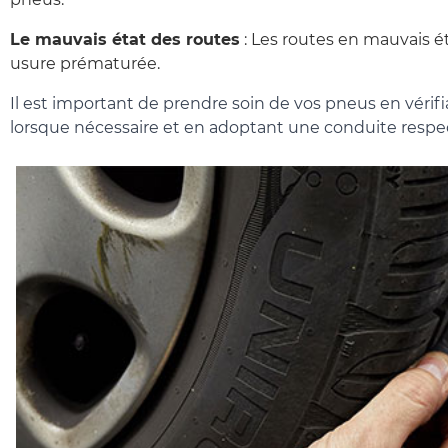
Le mauvais état des routes
: Les routes en mauvais é
usure prématurée.
Il est important de prendre soin de vos pneus en vérif
lorsque nécessaire et en adoptant une conduite respec