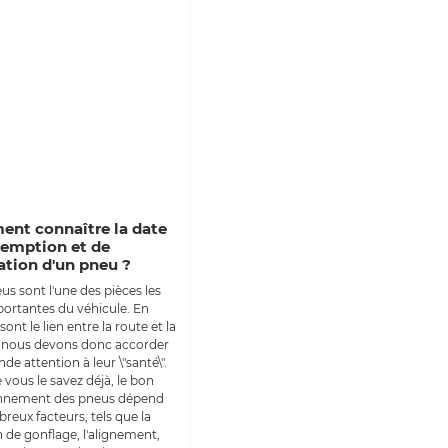
nt connaître la date
remption et de
ation d'un pneu ?
us sont l'une des pièces les
portantes du véhicule. En
s sont le lien entre la route et la
, nous devons donc accorder
de attention à leur \"santé\".
ous le savez déjà, le bon
nnement des pneus dépend
reux facteurs, tels que la
 de gonflage, l'alignement,