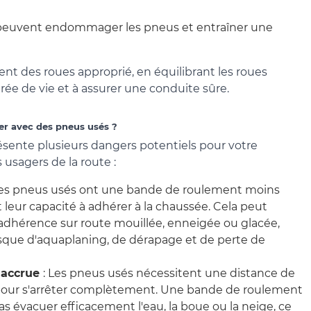
s, peuvent endommager les pneus et entraîner une
ent des roues approprié, en équilibrant les roues
ée de vie et à assurer une conduite sûre.
er avec des pneus usés ?
ésente plusieurs dangers potentiels pour votre
s usagers de la route :
Les pneus usés ont une bande de roulement moins
t leur capacité à adhérer à la chaussée. Cela peut
'adhérence sur route mouillée, enneigée ou glacée,
isque d'aquaplaning, de dérapage et de perte de
 accrue
: Les pneus usés nécessitent une distance de
pour s'arrêter complètement. Une bande de roulement
as évacuer efficacement l'eau, la boue ou la neige, ce