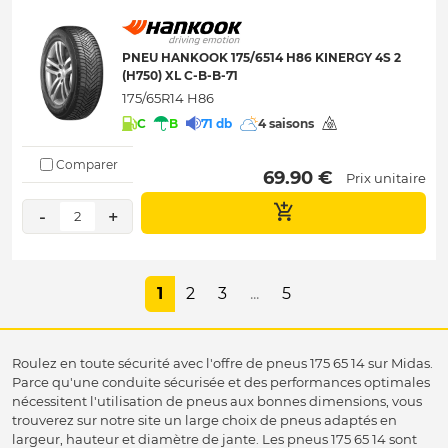
PNEU HANKOOK 175/6514 H86 KINERGY 4S 2
(H750) XL C-B-B-71
175/65R14 H86
C
B
71 db
4 saisons
Comparer
 69.90 € 
Prix unitaire
-
+
2
1
2
3
...
5
Roulez en toute sécurité avec l'offre de pneus 175 65 14 sur Midas.
Parce qu'une conduite sécurisée et des performances optimales
nécessitent l'utilisation de pneus aux bonnes dimensions, vous
trouverez sur notre site un large choix de pneus adaptés en
largeur, hauteur et diamètre de jante. Les pneus 175 65 14 sont