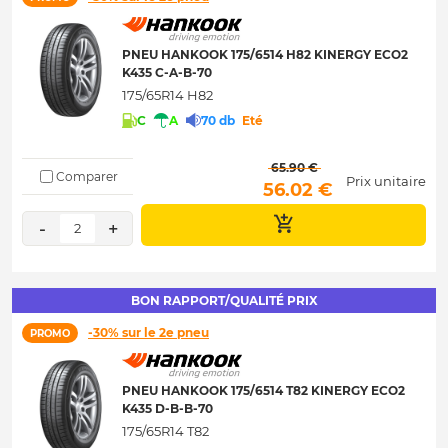
PNEU HANKOOK 175/6514 H82 KINERGY ECO2
K435 C-A-B-70
175/65R14 H82
C
A
70 db
Eté
 65.90 € 
Comparer
Prix unitaire
 56.02 € 
-
+
2
BON RAPPORT/QUALITÉ PRIX
-30% sur le 2e pneu
PROMO
PNEU HANKOOK 175/6514 T82 KINERGY ECO2
K435 D-B-B-70
175/65R14 T82