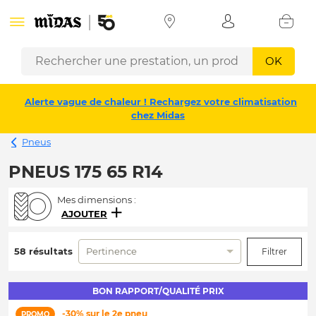
OK
Alerte vague de chaleur ! Rechargez votre climatisation
chez Midas
Pneus
PNEUS 175 65 R14
Mes dimensions :
AJOUTER
58 résultats
Pertinence
Filtrer
BON RAPPORT/QUALITÉ PRIX
-30% sur le 2e pneu
PROMO