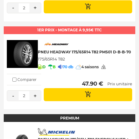
-
+
2
1ER PRIX - MONTAGE À 9,95€ TTC
PNEU HEADWAY 175/65R14 T82 PMS01 D-B-B-70
175/65R14 T82
D
B
70 db
4 saisons
Comparer
 47.90 € 
Prix unitaire
-
+
2
PREMIUM