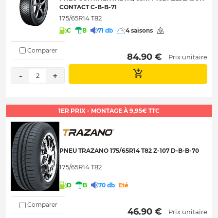
CONTACT C-B-B-71
175/65R14 T82
C
B
71 db
4 saisons
Comparer
 84.90 € 
Prix unitaire
-
+
2
1ER PRIX - MONTAGE À 9,95€ TTC
PNEU TRAZANO 175/65R14 T82 Z-107 D-B-B-70
175/65R14 T82
D
B
70 db
Eté
Comparer
 46.90 € 
Prix unitaire