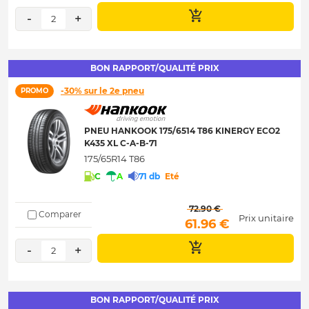
-
+
2
BON RAPPORT/QUALITÉ PRIX
-30% sur le 2e pneu
PROMO
PNEU HANKOOK 175/6514 T86 KINERGY ECO2
K435 XL C-A-B-71
175/65R14 T86
C
A
71 db
Eté
 72.90 € 
Comparer
Prix unitaire
 61.96 € 
-
+
2
BON RAPPORT/QUALITÉ PRIX