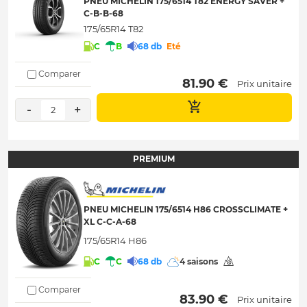
PNEU MICHELIN 175/6514 T82 ENERGY SAVER +
C-B-B-68
175/65R14 T82
C
B
68 db
Eté
Comparer
 81.90 € 
Prix unitaire
-
+
2
PREMIUM
PNEU MICHELIN 175/6514 H86 CROSSCLIMATE +
XL C-C-A-68
175/65R14 H86
C
C
68 db
4 saisons
Comparer
 83.90 € 
Prix unitaire