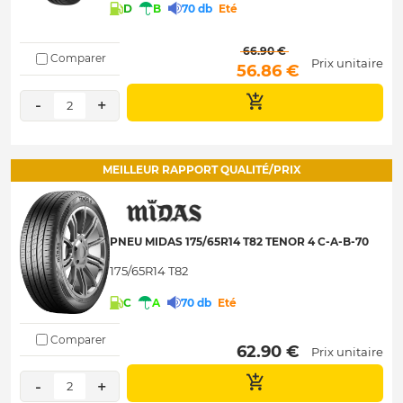
D
B
70 db
Eté
 66.90 € 
Comparer
Prix unitaire
 56.86 € 
-
+
2
MEILLEUR RAPPORT QUALITÉ/PRIX
PNEU MIDAS 175/65R14 T82 TENOR 4 C-A-B-70
175/65R14 T82
C
A
70 db
Eté
Comparer
 62.90 € 
Prix unitaire
-
+
2