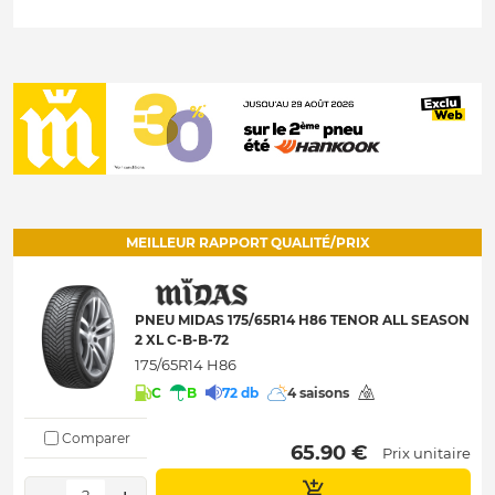
MEILLEUR RAPPORT QUALITÉ/PRIX
PNEU MIDAS 175/65R14 H86 TENOR ALL SEASON
2 XL C-B-B-72
175/65R14 H86
C
B
72 db
4 saisons
Comparer
 65.90 € 
Prix unitaire