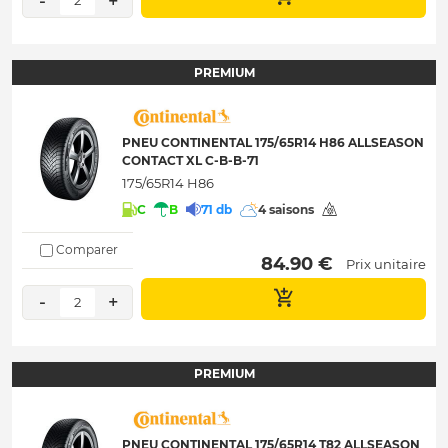
-
+
2
PREMIUM
PNEU CONTINENTAL 175/65R14 H86 ALLSEASON
CONTACT XL C-B-B-71
175/65R14 H86
C
B
71 db
4 saisons
Comparer
 84.90 € 
Prix unitaire
-
+
2
PREMIUM
PNEU CONTINENTAL 175/65R14 T82 ALLSEASON