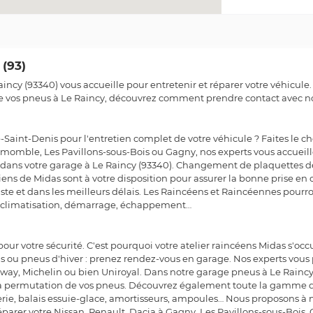
(93)
aincy (93340) vous accueille pour entretenir et réparer votre véhicul
e vos pneus à Le Raincy, découvrez comment prendre contact avec no
Saint-Denis pour l'entretien complet de votre véhicule ? Faites le ch
emomble, Les Pavillons-sous-Bois ou Gagny, nos experts vous accueille
it dans votre garage à Le Raincy (93340). Changement de plaquettes 
ens de Midas sont à votre disposition pour assurer la bonne prise en c
juste et dans les meilleurs délais. Les Raincéens et Raincéennes pourr
e, climatisation, démarrage, échappement…
ur votre sécurité. C'est pourquoi votre atelier raincéens Midas s'
ns ou pneus d'hiver : prenez rendez-vous en garage. Nos experts vou
unway, Michelin ou bien Uniroyal. Dans notre garage pneus à Le Rainc
a permutation de vos pneus. Découvrez également toute la gamme de
terie, balais essuie-glace, amortisseurs, ampoules… Nous proposons à no
parer votre Nissan, Renault, Dacia à Gagny, Les Pavillons-sous-Bois, C