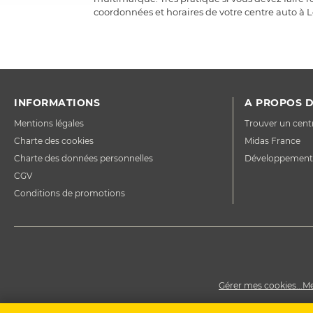
coordonnées et horaires de votre centre auto à Le
INFORMATIONS
A PROPOS D
Mentions légales
Trouver un cent
Charte des cookies
Midas France
Charte des données personnelles
Développement
CGV
Conditions de promotions
Gérer mes cookies...
Me