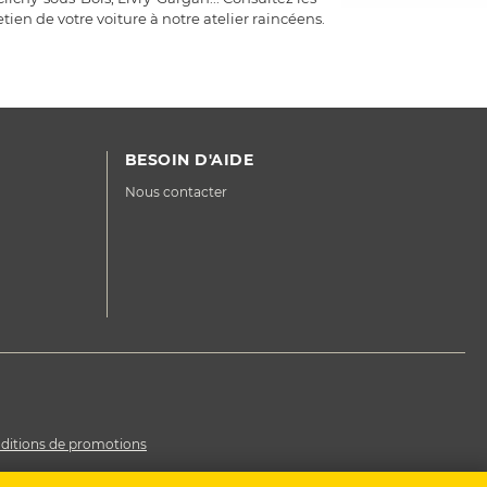
tien de votre voiture à notre atelier raincéens.
BESOIN D'AIDE
Nous contacter
ditions de promotions