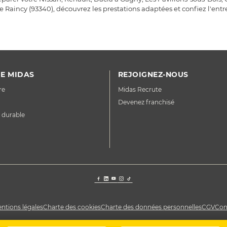
 Raincy (93340), découvrez les prestations adaptées et confiez l'entre
E MIDAS
REJOIGNEZ-NOUS
re
Midas Recrute
Devenez franchisé
 durable
ntions légales
Charte des cookies
Charte des données personnelles
CGV
Con