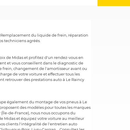
e. Remplacement du liquide de frein, réparation
s techniciens agréés.
oix de Midas et profitez d'un rendez-vous en
nt et vous conseillent dans le diagnostic de
de frein, changement de l'amortisseur avant ou
harge de votre voiture et effectuer tous les
ont retrouver des prestations auto à Le Raincy
occupe également du montage de vos pneus à Le
s proposent des modèles pour toutes les marques
y (Île-de-France), nous nous occupons du
 Midas et équipez votre voiture au meilleur
s clients l'intégralité de l'entretien auto
lichy-sous-Bois, Livry-Gargan... Consultez les