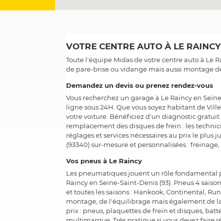
VOTRE CENTRE AUTO À LE RAINCY 
Toute l'équipe Midas de votre centre auto à Le R
de pare-brise ou vidange mais aussi montage d
Demandez un devis ou prenez rendez-vous
Vous recherchez un garage à Le Raincy en Seine-
ligne sous 24H. Que vous soyez habitant de Vill
votre voiture. Bénéficiez d'un diagnostic gratu
remplacement des disques de frein : les technici
réglages et services nécessaires au prix le plus 
(93340) sur-mesure et personnalisées : freinag
Vos pneus à Le Raincy
Les pneumatiques jouent un rôle fondamental po
Raincy en Seine-Saint-Denis (93). Pneus 4 saiso
et toutes les saisons : Hankook, Continental, R
montage, de l'équilibrage mais également de l
prix : pneus, plaquettes de frein et disques, bat
multimarque. Très pratique si vous devez faire ré