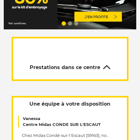
Prestations dans ce centre
Une équipe à votre disposition
Vanessa
Centre Midas CONDE SUR L'ESCAUT
Chez Midas Condé-sur-l'Escaut (59163), notre engagement est de vous offrir un service de qualité en matière de maintenance automobile. Dans notre établissement Midas, nous sommes experts dans la réparation automobile et nous intervenons pour prolonger la durée de vie de votre voiture, quel que soit le type de votre véhicule, son modèle ou son année. Nos techniciens formés sont spécialisés dans la réalisation de toutes les interventions nécessaires pour maintenir son bon fonctionnement. De la simple vidange au diagnostic électronique en passant par le changement de pneus, nous sommes là pour répondre à tous vos besoins concernant l'entretien de votre véhicule. Dans votre centre Midas, la sécurité et la satisfaction de nos clients sont une priorité majeure pour nous. Passionnés par l'entretien automobile, nous utilisons des pièces détachées d'origine pour garantir le bon fonctionnement de votre véhicule. Remettez votre voiture entre les mains de nos spécialistes de la mécanique pour une intervention rapide et performante. Chez Midas Condé-sur-l'Escaut, nous répondons à vos attentes pour répondre à vos besoins spécifiques en matière d’entretien automobile.