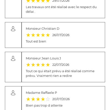
★
★
★
★
★
29/07/2026
Les travaux ont été réalisé avec le respect du
délai .
Monsieur Christian D
(*)
(*)
(*)
(*)
(*)
★
★
★
★
★
26/07/2026
Tout est bien
Monsieur Jean Louis J
(*)
(*)
(*)
(*)
(*)
★
★
★
★
★
22/07/2026
Tout ce qui était prévu a été réalisé comme
prévu. Vraiment rien a redire
Madame Raffaele P
(*)
(*)
(*)
(*)
( )
★
★
★
★
☆
20/07/2026
Bien pas trop d attente