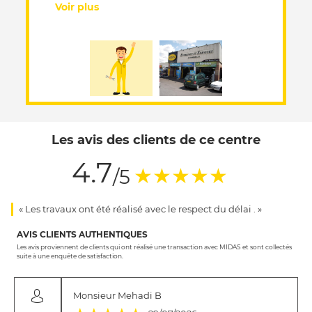
Voir plus
Les avis des clients de ce centre
4.7
(*)
(*)
(*)
(*)
(*)
★
★
★
★
★
/5
« Les travaux ont été réalisé avec le respect du délai . »
AVIS CLIENTS AUTHENTIQUES
Les avis proviennent de clients qui ont réalisé une transaction avec MIDAS et sont collectés
suite à une enquête de satisfaction.
Monsieur Mehadi B
(*)
(*)
(*)
(*)
(*)