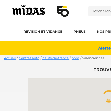
RÉVISION ET VIDANGE
PNEUS
NOS PR
Alerte
Accueil
/
Centres auto
/
hauts-de-france
/
nord
/
valenciennes
TROUVE