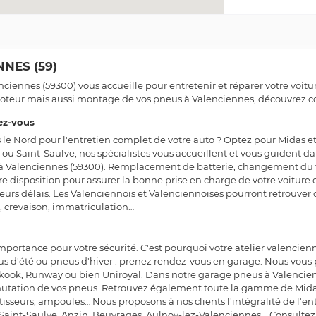
NES (59)
enciennes (59300) vous accueille pour entretenir et réparer votre vo
moteur mais aussi montage de vos pneus à Valenciennes, découvrez 
ez-vous
e Nord pour l'entretien complet de votre auto ? Optez pour Midas et
ou Saint-Saulve, nos spécialistes vous accueillent et vous guident dan
 à Valenciennes (59300). Remplacement de batterie, changement du f
re disposition pour assurer la bonne prise en charge de votre voiture e
lleurs délais. Les Valenciennois et Valenciennoises pourront retrouver
, crevaison, immatriculation…
portance pour votre sécurité. C'est pourquoi votre atelier valenci
eus d'été ou pneus d'hiver : prenez rendez-vous en garage. Nous vou
 Hankook, Runway ou bien Uniroyal. Dans notre garage pneus à Valenc
mutation de vos pneus. Retrouvez également toute la gamme de Midas 
ortisseurs, ampoules… Nous proposons à nos clients l'intégralité de l'e
 Saint-Saulve, Anzin, Beuvrages, Aulnoy-lez-Valenciennes... Consultez