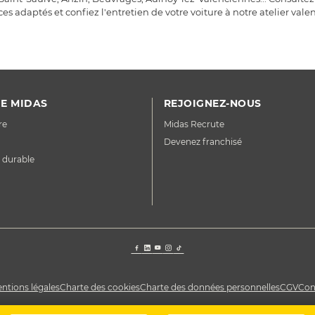
es adaptés et confiez l'entretien de votre voiture à notre atelier vale
E MIDAS
REJOIGNEZ-NOUS
re
Midas Recrute
Devenez franchisé
 durable
ntions légales
Charte des cookies
Charte des données personnelles
CGV
Con