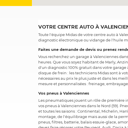
VOTRE CENTRE AUTO À VALENCIEN
Toute l'équipe Midas de votre centre auto à Val
diagnostic électronique ou vidange de l'huile 
Faites une demande de devis ou prenez rend
Vous recherchez un garage à Valenciennes dans l
heures. Que vous soyez habitant de Marly, Anzin 
d'un diagnostic 100% gratuit dans votre garage
disque de frein : les techniciens Midas sont à vot
nécessaires au prix le plus juste et dans les mei
mesure et personnalisées : freinage, embrayage
Vos pneus à Valenciennes
Les pneumatiques jouent un rôle de première im
vos pneus à Valenciennes dans le Nord (59). Pn
et toutes les saisons : Continental, Michelin,
montage, de l'équilibrage mais aussi de la per
pneus, filtres, batterie, balais essuie-glace, am
devez faire réparer votre Peugeot, Audi, Dacia à