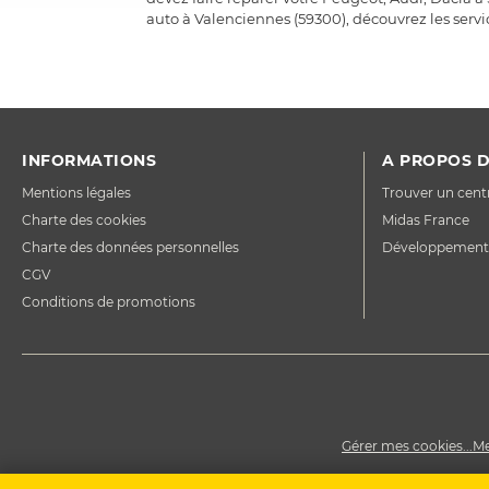
auto à Valenciennes (59300), découvrez les servic
INFORMATIONS
A PROPOS D
Mentions légales
Trouver un cent
Charte des cookies
Midas France
Charte des données personnelles
Développement
CGV
Conditions de promotions
Gérer mes cookies...
Me