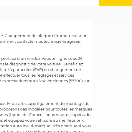
iture. Changement de plaque d'immatriculation,
comment contacter nos techniciens agréés.
 profitez d'un rendez-vous en ligne sous 24
s le diagnostic de votre voiture. Bénéficiez
iltre à particules (FAP) ou changement de
t effectuer tous les réglages et services
 des prestations auto à Valenciennes (59300) sur-
ennois Midas s'occupe également du montage de
s proposons des modèles pour toutes les marques
iennes (Hauts-de-France), nous nous occupons du
et équipez votre véhicule au meilleur prix :
ntretien auto multi-marque. Très pratique si vous
 les horaires et coordonnées de votre centre