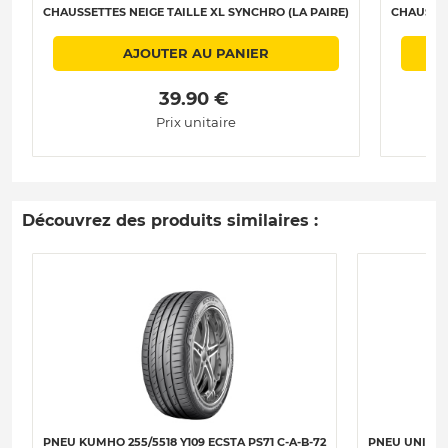
CHAUSSETTES NEIGE TAILLE XL SYNCHRO (LA PAIRE)
CHAUSSET
AJOUTER AU PANIER
 39.90 € 
Prix unitaire
Découvrez des produits similaires :
PNEU KUMHO 255/5518 Y109 ECSTA PS71 C-A-B-72
PNEU UNIROYA