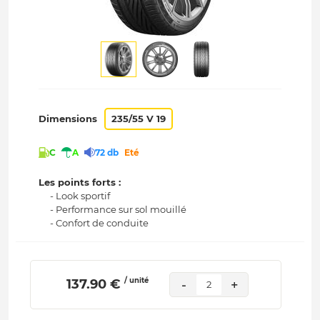
Dimensions
235/55 V 19
C
A
72 db
Eté
Les points forts :
- Look sportif
- Performance sur sol mouillé
- Confort de conduite
/ unité
 137.90 € 
-
+
2