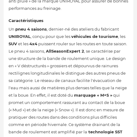
anti pluie » de la marque UNIROYAL pour assurer de bonnes
performances au freinage.
Caractéristiques
Un
pneu 4 saisons
, dernier-né des ateliers du fabricant
UNIROYAL
, conçu pour que les
véhicules de tourisme
, les
SUV
et les
4x4
puissent rouler sur les routes en toute saison.
Le pneu 4 saisons,
AllSeasonExpert 2
, se caractérise par
une structure de la bande de roulement unique. Le design
en « V déstructurés » grossiers et dépourvus de rainures
rectilignes longitudinales le distingue des autres pneus de
sa catégorie. Le réseau de canaux facilite l'évacuation de
l'eau mais aussi de matières plus denses telles que la neige
et la boue. En effet, il est doté du
marquage « M+S »
qui
promet un comportement rassurant au contact de la boue
(« Mud ») et de la neige (« Snow »). Il est donc en mesure de
pratiquer des routes dans des conditions plus difficiles
comme en période hivernale. Ce système drainant de la
bande de roulement est amplifié par la
technologie SST