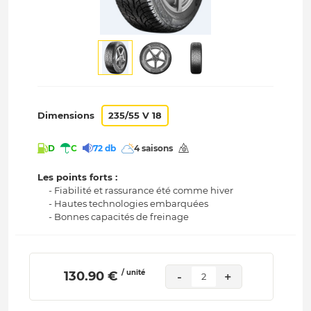
Dimensions
235/55 V 18
D
C
72 db
4 saisons
Les points forts :
- Fiabilité et rassurance été comme hiver
- Hautes technologies embarquées
- Bonnes capacités de freinage
/ unité
 130.90 € 
-
+
2