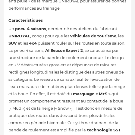
anti pluie » de la marque UNIROYAL pour assurer de bonnes
performances au freinage.
Caractéristiques
Un
pneu 4 saisons
, dernier-né des ateliers du fabricant
UNIROYAL
, conçu pour que les
véhicules de tourisme
, les
SUV
et les
4x4
puissent rouler sur les routes en toute saison.
Le pneu 4 saisons,
AllSeasonExpert 2
, se caractérise par
une structure de la bande de roulement unique. Le design
en « V déstructurés » grossiers et dépourvus de rainures
rectilignes longitudinales le distingue des autres pneus de
sa catégorie. Le réseau de canaux facilite l'évacuation de
l'eau mais aussi de matières plus denses telles que la neige
et la boue. En effet, il est doté du
marquage « M+S »
qui
promet un comportement rassurant au contact de la boue
(« Mud ») et de la neige (« Snow »). Il est donc en mesure de
pratiquer des routes dans des conditions plus difficiles
comme en période hivernale. Ce système drainant de la
bande de roulement est amplifié par la
technologie SST