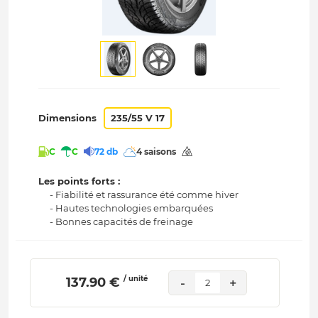
Dimensions
235/55 V 17
C
C
72 db
4 saisons
Les points forts :
- Fiabilité et rassurance été comme hiver
- Hautes technologies embarquées
- Bonnes capacités de freinage
/ unité
 137.90 € 
-
+
2