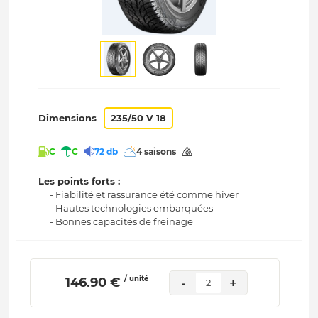
Dimensions
235/50 V 18
C
C
72 db
4 saisons
Les points forts :
- Fiabilité et rassurance été comme hiver
- Hautes technologies embarquées
- Bonnes capacités de freinage
/ unité
 146.90 € 
-
+
2