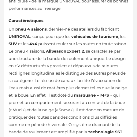
anti pluie » de la marque UNIROYAL pour assurer de bonnes
performances au freinage.
Caractéristiques
Un
pneu 4 saisons
, dernier-né des ateliers du fabricant
UNIROYAL
, conçu pour que les
véhicules de tourisme
, les
SUV
et les
4x4
puissent rouler sur les routes en toute saison.
Le pneu 4 saisons,
AllSeasonExpert 2
, se caractérise par
une structure de la bande de roulement unique. Le design
en « V déstructurés » grossiers et dépourvus de rainures
rectilignes longitudinales le distingue des autres pneus de
sa catégorie. Le réseau de canaux facilite l'évacuation de
l'eau mais aussi de matières plus denses telles que la neige
et la boue. En effet, il est doté du
marquage « M+S »
qui
promet un comportement rassurant au contact de la boue
(« Mud ») et de la neige (« Snow »). Il est donc en mesure de
pratiquer des routes dans des conditions plus difficiles
comme en période hivernale. Ce système drainant de la
bande de roulement est amplifié par la
technologie SST