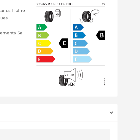
res. Il offre
ques
cements. Sa