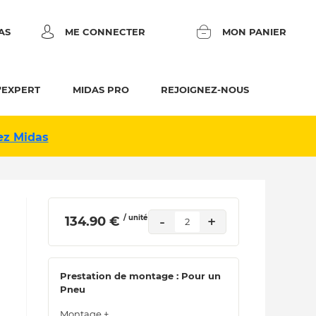
AS
ME CONNECTER
MON PANIER
'EXPERT
MIDAS PRO
REJOIGNEZ-NOUS
ez Midas
/ unité
-
+
 134.90 € 
2
Prestation de montage : Pour un
Pneu
Montage +