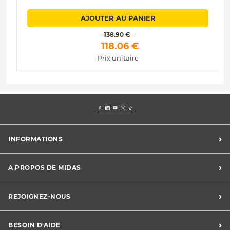
AJOUTER AU PANIER
 138.90 € 
 118.06 € 
Prix unitaire
›
INFORMATIONS
Mentions légales
›
A PROPOS DE MIDAS
Charte des cookies
Charte des données personnelles
Trouver un centre
›
REJOIGNEZ-NOUS
CGV
Midas France
Conditions de promotions
Développement durable
Midas Recrute
›
BESOIN D'AIDE
Devenez franchisé