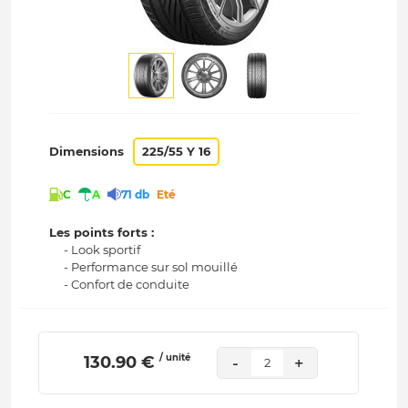
Dimensions
225/55 Y 16
C
A
71 db
Eté
Les points forts :
- Look sportif
- Performance sur sol mouillé
- Confort de conduite
/ unité
 130.90 € 
-
+
2