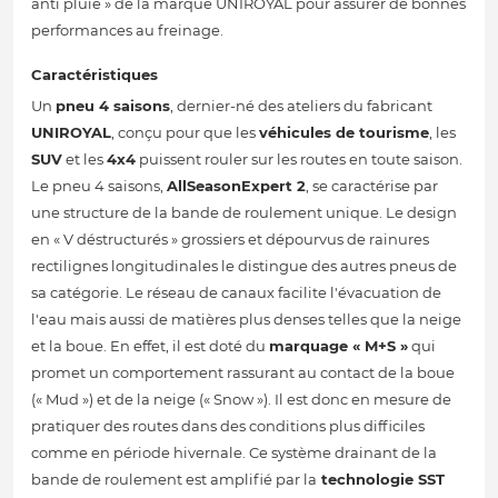
anti pluie » de la marque UNIROYAL pour assurer de bonnes
performances au freinage.
Caractéristiques
Un
pneu 4 saisons
, dernier-né des ateliers du fabricant
UNIROYAL
, conçu pour que les
véhicules de tourisme
, les
SUV
et les
4x4
puissent rouler sur les routes en toute saison.
Le pneu 4 saisons,
AllSeasonExpert 2
, se caractérise par
une structure de la bande de roulement unique. Le design
en « V déstructurés » grossiers et dépourvus de rainures
rectilignes longitudinales le distingue des autres pneus de
sa catégorie. Le réseau de canaux facilite l'évacuation de
l'eau mais aussi de matières plus denses telles que la neige
et la boue. En effet, il est doté du
marquage « M+S »
qui
promet un comportement rassurant au contact de la boue
(« Mud ») et de la neige (« Snow »). Il est donc en mesure de
pratiquer des routes dans des conditions plus difficiles
comme en période hivernale. Ce système drainant de la
bande de roulement est amplifié par la
technologie SST