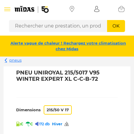
OK
Alerte vague de chaleur ! Rechargez votre climatisation
chez Midas
pneus
PNEU UNIROYAL 215/5017 V95
WINTER EXPERT XL C-C-B-72
Dimensions
215/50 V 17
C
C
72 db
Hiver