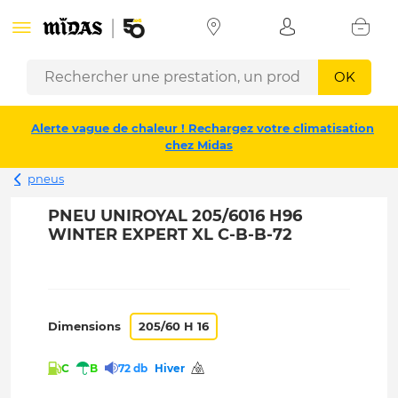
OK
Alerte vague de chaleur ! Rechargez votre climatisation
chez Midas
pneus
PNEU UNIROYAL 205/6016 H96
WINTER EXPERT XL C-B-B-72
Dimensions
205/60 H 16
C
B
72 db
Hiver