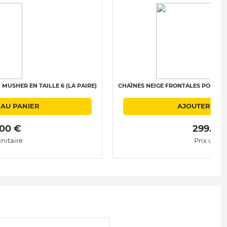
MUSHER EN TAILLE 6 (LA PAIRE)
CHAÎNES NEIGE FRONTALES POLAIRE 
 AU PANIER
AJOUTER AU 
.00 € 
 299.00
unitaire
Prix unita