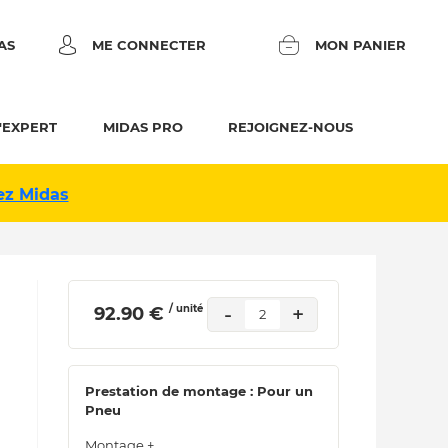
AS
ME CONNECTER
MON PANIER
'EXPERT
MIDAS PRO
REJOIGNEZ-NOUS
ez Midas
/ unité
-
+
 92.90 € 
2
Prestation de montage : Pour un
Pneu
Montage +