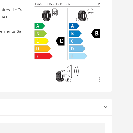
res. Il offre
ques
cements. Sa