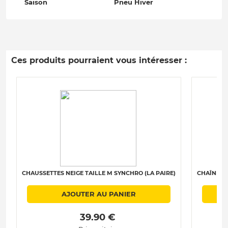
Saison
Pneu Hiver
Ces produits pourraient vous intéresser :
CHAUSSETTES NEIGE TAILLE M SYNCHRO (LA PAIRE)
CHAÎNES N
AJOUTER AU PANIER
 39.90 € 