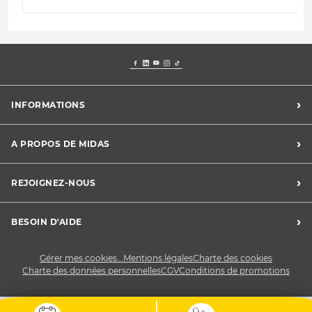
›
INFORMATIONS
Mentions légales
›
A PROPOS DE MIDAS
Charte des cookies
Charte des données personnelles
Trouver un centre
›
REJOIGNEZ-NOUS
CGV
Midas France
Conditions de promotions
Développement durable
Midas Recrute
›
BESOIN D'AIDE
Devenez franchisé
Nous contacter
Gérer mes cookies...
Mentions légales
Charte des cookies
Charte des données personnelles
CGV
Conditions de promotions