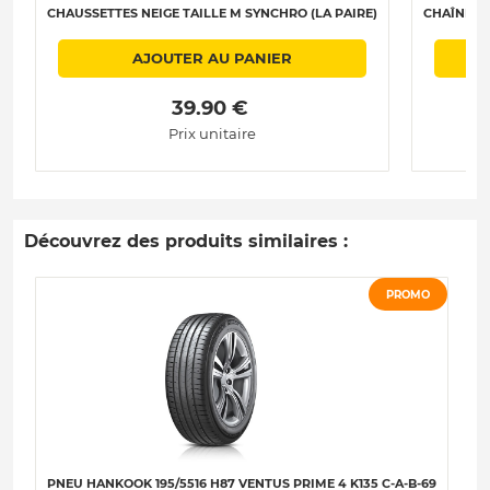
CHAUSSETTES NEIGE TAILLE M SYNCHRO (LA PAIRE)
CHAÎNES N
AJOUTER AU PANIER
 39.90 € 
Prix unitaire
Découvrez des produits similaires :
PROMO
PNEU HANKOOK 195/5516 H87 VENTUS PRIME 4 K135 C-A-B-69
P