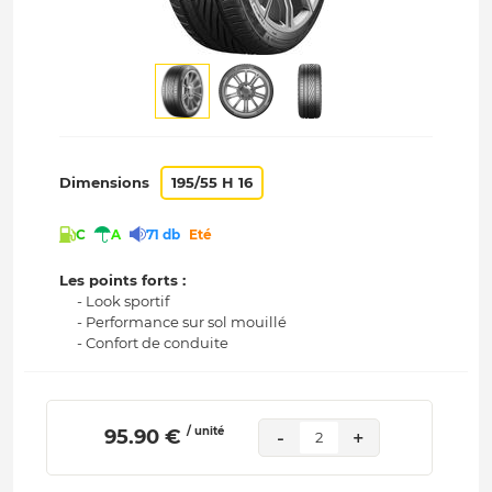
Dimensions
195/55 H 16
C
A
71 db
Eté
Les points forts :
- Look sportif
- Performance sur sol mouillé
- Confort de conduite
/ unité
 95.90 € 
-
+
2