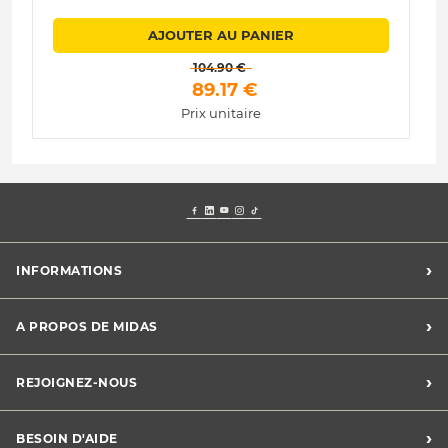
AJOUTER AU PANIER
 104.90 € 
 89.17 € 
Prix unitaire
›
INFORMATIONS
Mentions légales
›
A PROPOS DE MIDAS
Charte des cookies
Charte des données personnelles
Trouver un centre
›
REJOIGNEZ-NOUS
CGV
Midas France
Conditions de promotions
Développement durable
Midas Recrute
›
BESOIN D'AIDE
Devenez franchisé