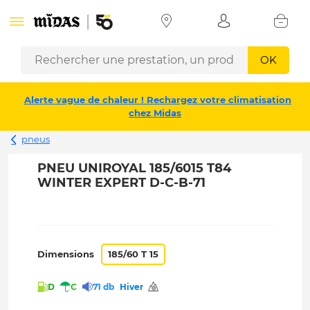
OK
Alerte vague de chaleur ! Rechargez votre climatisation
chez Midas
pneus
PNEU UNIROYAL 185/6015 T84
WINTER EXPERT D-C-B-71
Dimensions
185/60 T 15
D
C
71 db
Hiver