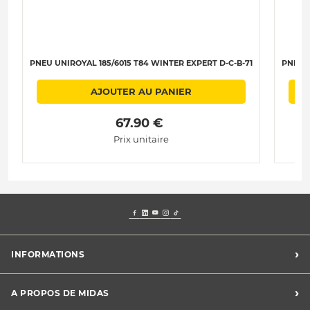
PNEU UNIROYAL 185/6015 T84 WINTER EXPERT D-C-B-71
PNEU U
AJOUTER AU PANIER
 67.90 € 
Prix unitaire
›
INFORMATIONS
Mentions légales
›
A PROPOS DE MIDAS
Charte des cookies