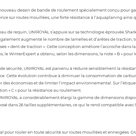
nouveau dessin de bande de roulement spécialement conçu pour ga
ence sur routes mouillées, une forte résistance à l’aquaplaning ainsi
 peau de requin, UNIROYAL s’appuie sur sa technologie éprouvée Shark 
 également augmenté le nombre de lamelles et d’arêtes de traction, 
ée « dent de traction ». Cette conception améliore l’accroche dans la
ues, le WinterExpert a obtenu, selon les dimensions, la note « B » pour 
 de sécurité, UNIROYAL est parvenu à réduire sensiblement la résista
e. Cette évolution contribue à diminuer la consommation de carbura
er des économies et de limiter l’impact environnemental. Sur l’étiq
tion « C » pour la résistance au roulement.
 UNIROYAL a considérablement élargi la gamme de dimensions disp
sé dans 26 tailles supplémentaires, ce qui le rend compatible avec l
 pour rouler en toute sécurité sur routes mouillées et enneigées. Gr