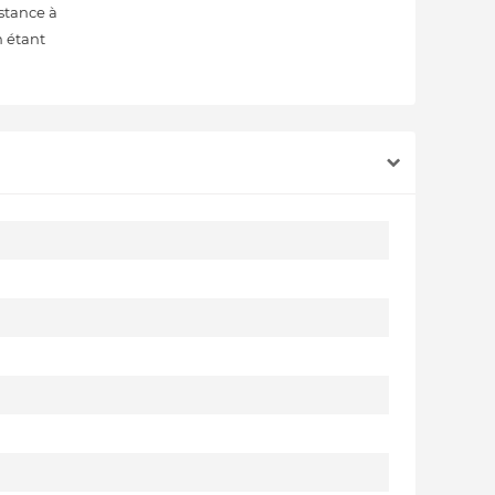
stance à
n étant