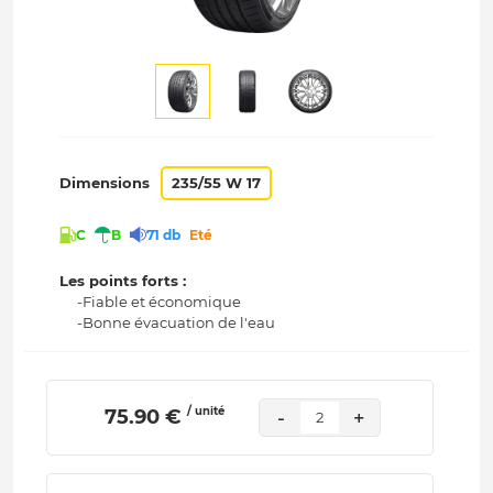
Dimensions
235/55 W 17
C
B
71 db
Eté
Les points forts :
-Fiable et économique
-Bonne évacuation de l'eau
/ unité
 75.90 € 
-
+
2