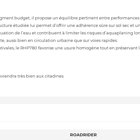
gment budget, il propose un équilibre pertinent entre performances e
 structure étudiée lui permet d’offrir une adhérence sûre sur sol sec e
vacuation de l’eau et contribuent à limiter les risques d’aquaplaning lo
te, aussi bien en circulation urbaine que sur voies rapides.
ales, le RHP780 favorise une usure homogène tout en préservant le
iendra très bien aux citadines.
ROADRIDER