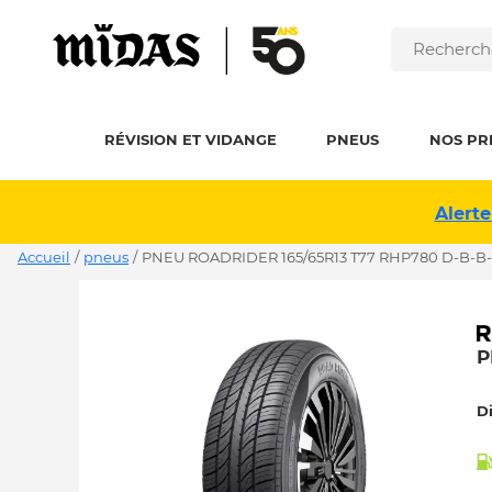
RÉVISION ET VIDANGE
PNEUS
NOS PR
Alerte
Accueil
/
pneus
/
PNEU ROADRIDER 165/65R13 T77 RHP780 D-B-B
P
D