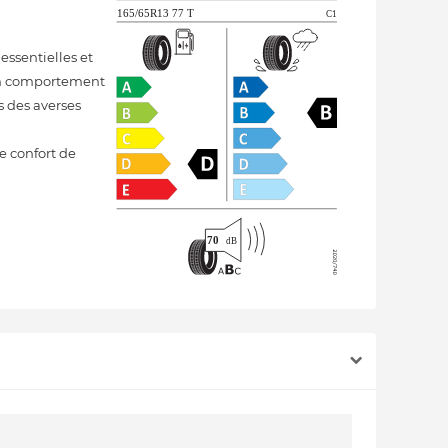
ssentielles et
t un comportement
rs des averses
 confort de