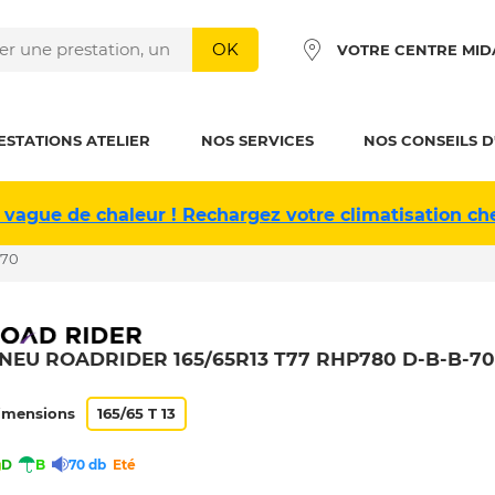
OK
VOTRE CENTRE MID
ESTATIONS ATELIER
NOS SERVICES
NOS CONSEILS D
 vague de chaleur ! Rechargez votre climatisation ch
-70
NEU ROADRIDER 165/65R13 T77 RHP780 D-B-B-70
imensions
165/65 T 13
D
B
70 db
Eté