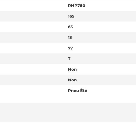
RHP780
165
65
13
77
T
Non
Non
Pneu Été