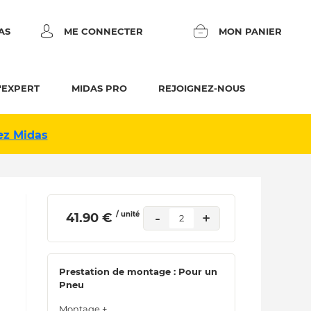
AS
ME CONNECTER
MON PANIER
'EXPERT
MIDAS PRO
REJOIGNEZ-NOUS
ez Midas
/ unité
-
+
 41.90 € 
2
Prestation de montage : Pour un
Pneu
Montage +