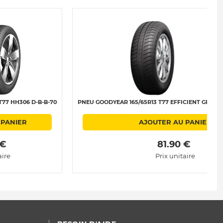
T77 HH306 D-B-B-70
PNEU GOODYEAR 165/65R13 T77 EFFICIENT GRIP 
 PANIER
AJOUTER AU PANIER
 € 
 81.90 € 
aire
Prix unitaire