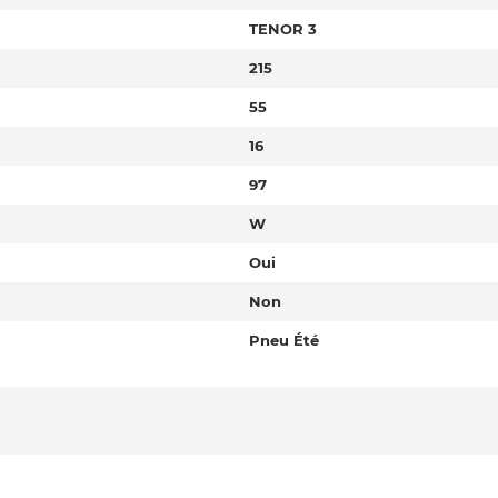
TENOR 3
215
55
16
97
W
Oui
Non
Pneu Été