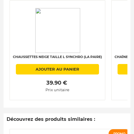
CHAUSSETTES NEIGE TAILLE L SYNCHRO (LA PAIRE)
CHAÎNES N
AJOUTER AU PANIER
 39.90 € 
Prix unitaire
Découvrez des produits similaires :
PROMO