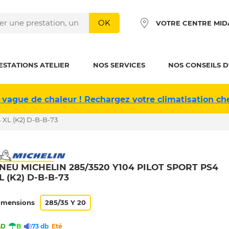
OK
VOTRE CENTRE MID
ESTATIONS ATELIER
NOS SERVICES
NOS CONSEILS D
 vague de chaleur ! Rechargez votre climatisation ch
 XL (K2) D-B-B-73
NEU MICHELIN 285/3520 Y104 PILOT SPORT PS4
L (K2) D-B-B-73
imensions
285/35 Y 20
D
B
73 db
Eté