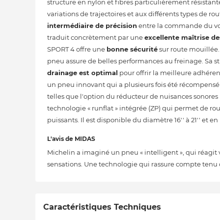
structure en nylon et fibres particulièrement résistant
variations de trajectoires et aux différents types de r
intermédiaire de précision
entre la commande du volan
traduit concrètement par une
excellente maîtrise de
SPORT 4 offre une
bonne sécurité
sur route mouillée
pneu assure de belles performances au freinage. Sa stru
drainage est optimal
pour offrir la meilleure adhére
un pneu innovant qui a plusieurs fois été récompensé e
telles que l'option du réducteur de nuisances sonores in
technologie « runflat » intégrée (ZP) qui permet de ro
puissants. Il est disponible du diamètre 16'' à 21'' et 
L'avis de MIDAS
Michelin a imaginé un pneu « intelligent », qui réagit 
sensations. Une technologie qui rassure compte tenu 
Caractéristiques Techniques