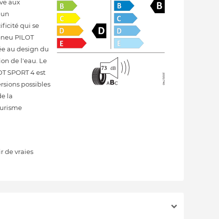
ive aux
t un
ficité qui se
 pneu PILOT
ée au design du
on de l'eau. Le
LOT SPORT 4 est
ersions possibles
de la
ourisme
r de vraies