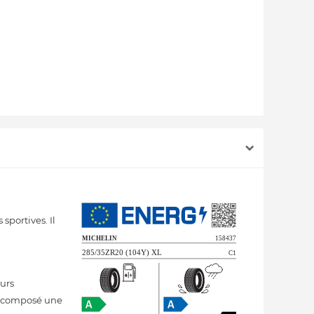
sportives. Il
eurs
t composé une