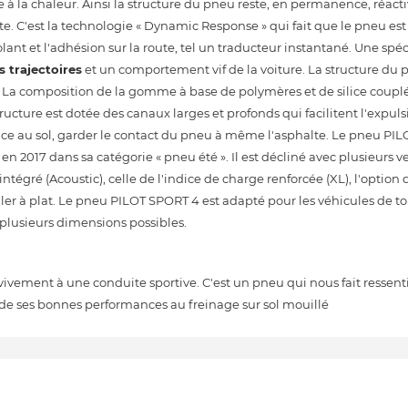
e à la chaleur. Ainsi la structure du pneu reste, en permanence, réact
oute. C'est la technologie « Dynamic Response » qui fait que le pneu es
t et l'adhésion sur la route, tel un traducteur instantané. Une spéci
s trajectoires
et un comportement vif de la voiture. La structure du
. La composition de la gomme à base de polymères et de silice coupl
cture est dotée des canaux larges et profonds qui facilitent l'expulsi
nce au sol, garder le contact du pneu à même l'asphalte. Le pneu PI
n 2017 dans sa catégorie « pneu été ». Il est décliné avec plusieurs v
tégré (Acoustic), celle de l'indice de charge renforcée (XL), l'option 
uler à plat. Le pneu PILOT SPORT 4 est adapté pour les véhicules de t
en plusieurs dimensions possibles.
vivement à une conduite sportive. C'est un pneu qui nous fait ressenti
de ses bonnes performances au freinage sur sol mouillé