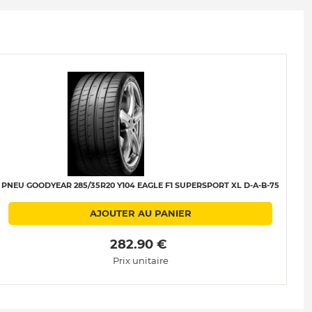
PNEU GOODYEAR 285/35R20 Y104 EAGLE F1 SUPERSPORT XL D-A-B-75
AJOUTER AU PANIER
 282.90 € 
Prix unitaire