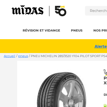
RÉVISION ET VIDANGE
PNEUS
NOS PR
Alerte
Accueil
/
pneus
/
PNEU MICHELIN 285/3520 Y104 PILOT SPORT PS4
P
X
D