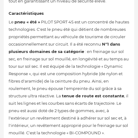
tout en garantissant un niveau de sécurité élevé.
Caractéristiques
Le
pneu « été »
PILOT SPORT 4S est un concentré de hautes
technologies. C'est le pneu été qui détient de nombreuses
propriétés permettant au véhicule de tourisme de circuler
occasionnellement sur circuit. Il a été reconnu
N°1 dans
plusieurs domaines de sa catégorie
: en freinage sur sol
sec, en freinage sur sol mouillé, en longévité et au temps au
tour sur sol sec. Il est équipé de la technologie « Dynamic
Response », qui est une composition hybride (de nylon et
fibres d'aramide) de la ceinture du pneu. Ainsi, en
roulement, le pneu épouse l'empreinte du sol grâce à sa
structure ultra réactive. La
tenue de route est constante
, il
suit les lignes et les courbes sans écarts de trajectoire. Le
pneu est aussi doté de 2 types de gommes, avec, à
l'extérieur un revêtement destiné à adhérer sur sol sec et, à
l'intérieur, un revêtement approprié pour le freinage sur sol
mouillé. C'est la technologie « BI-COMPOUND ».