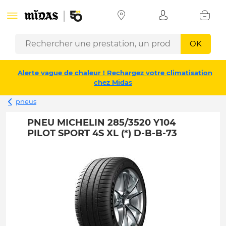
OK
Alerte vague de chaleur ! Rechargez votre climatisation
chez Midas
pneus
PNEU MICHELIN 285/3520 Y104
PILOT SPORT 4S XL (*) D-B-B-73