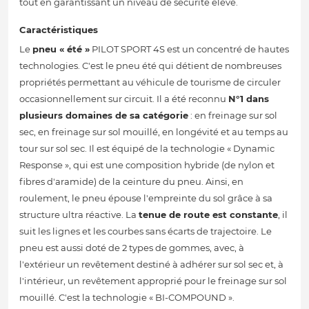
tout en garantissant un niveau de sécurité élevé.
Caractéristiques
Le
pneu « été »
PILOT SPORT 4S est un concentré de hautes
technologies. C'est le pneu été qui détient de nombreuses
propriétés permettant au véhicule de tourisme de circuler
occasionnellement sur circuit. Il a été reconnu
N°1 dans
plusieurs domaines de sa catégorie
: en freinage sur sol
sec, en freinage sur sol mouillé, en longévité et au temps au
tour sur sol sec. Il est équipé de la technologie « Dynamic
Response », qui est une composition hybride (de nylon et
fibres d'aramide) de la ceinture du pneu. Ainsi, en
roulement, le pneu épouse l'empreinte du sol grâce à sa
structure ultra réactive. La
tenue de route est constante
, il
suit les lignes et les courbes sans écarts de trajectoire. Le
pneu est aussi doté de 2 types de gommes, avec, à
l'extérieur un revêtement destiné à adhérer sur sol sec et, à
l'intérieur, un revêtement approprié pour le freinage sur sol
mouillé. C'est la technologie « BI-COMPOUND ».