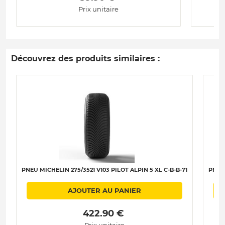
Prix unitaire
Découvrez des produits similaires :
PNEU MICHELIN 275/3521 V103 PILOT ALPIN 5 XL C-B-B-71
PNEU 
AJOUTER AU PANIER
 422.90 € 
Prix unitaire