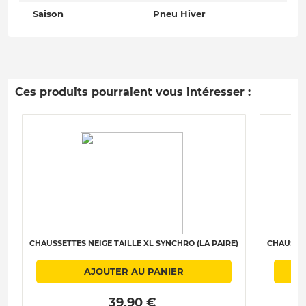
Saison
Pneu Hiver
Ces produits pourraient vous intéresser :
CHAUSSETTES NEIGE TAILLE XL SYNCHRO (LA PAIRE)
CHAUSSET
AJOUTER AU PANIER
 39.90 € 