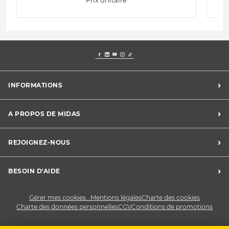
›
INFORMATIONS
Mentions légales
›
A PROPOS DE MIDAS
Charte des cookies
Charte des données personnelles
Trouver un centre
›
REJOIGNEZ-NOUS
CGV
Midas France
Conditions de promotions
Développement durable
Midas Recrute
›
BESOIN D'AIDE
Devenez franchisé
Nous contacter
Gérer mes cookies...
Mentions légales
Charte des cookies
Charte des données personnelles
CGV
Conditions de promotions