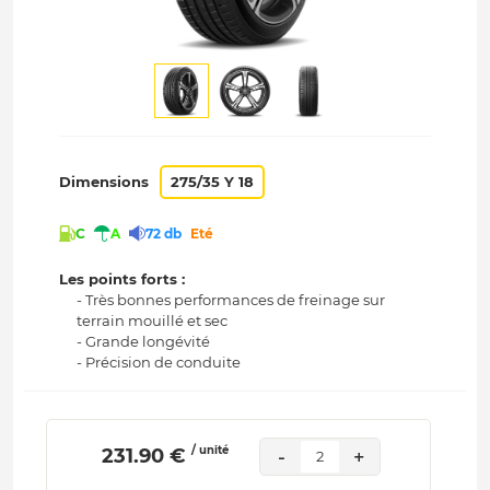
Dimensions
275/35 Y 18
C
A
72 db
Eté
Les points forts :
- Très bonnes performances de freinage sur
terrain mouillé et sec
- Grande longévité
- Précision de conduite
/ unité
 231.90 € 
-
+
2