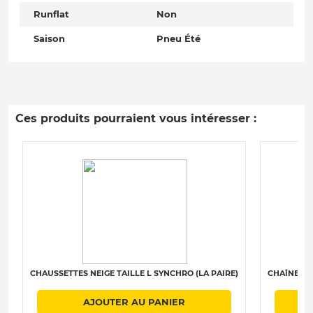
Runflat
Non
Saison
Pneu Été
Ces produits pourraient vous intéresser :
CHAUSSETTES NEIGE TAILLE L SYNCHRO (LA PAIRE)
CHAÎNES N
AJOUTER AU PANIER