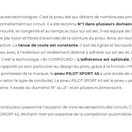
utes technologies. C'est le pneu été qui détient de nombreuses pro
onnellement sur circuit. Il a été reconnu
N°1 dans plusieurs domain
 mouillé, en longévité et au temps au tour sur sol sec. Il est équipé de
 (de nylon et fibres d'aramide) de la ceinture du pneu. Ainsi, en ro
active. La
tenue de route est constante
, il suit les lignes et les cou
, avec, à l'extérieur un revêtement destiné à adhérer sur sol sec et, à
é. C'est la technologie « BI-COMPOUND ».
L'adhérence est optimale
,
 apporté un soin particulier au design du pneu grâce à la finition «
x promesses de la marque, le
pneu PILOT SPORT 4S
a une durée de v
 selon le type de conduite). Le pneu PILOT SPORT 4S est le pneu « p
sme. Il existe du diamètre 19'' au 21'' et en plusieurs dimensions.
nducteur passionné l'occasion de vivre les sensations des circuits. C
SPORT 4S, Michelin met son expertise de la compétition automobile 