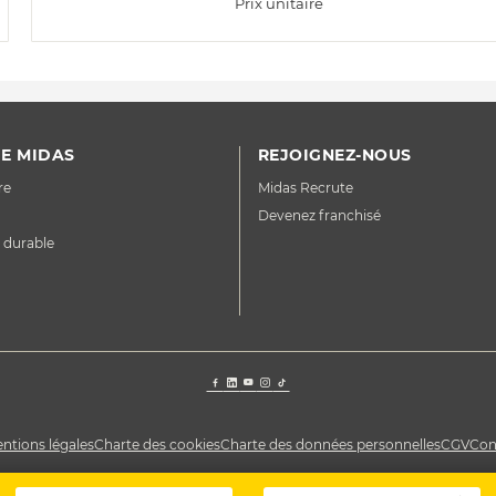
Prix unitaire
E MIDAS
REJOIGNEZ-NOUS
re
Midas Recrute
Devenez franchisé
 durable
ntions légales
Charte des cookies
Charte des données personnelles
CGV
Con