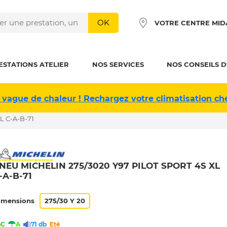
OK
VOTRE CENTRE MID
ESTATIONS ATELIER
NOS SERVICES
NOS CONSEILS D
 vague de chaleur ! Rechargez votre climatisation ch
L C-A-B-71
NEU MICHELIN 275/3020 Y97 PILOT SPORT 4S XL
-A-B-71
imensions
275/30 Y 20
C
A
71 db
Eté