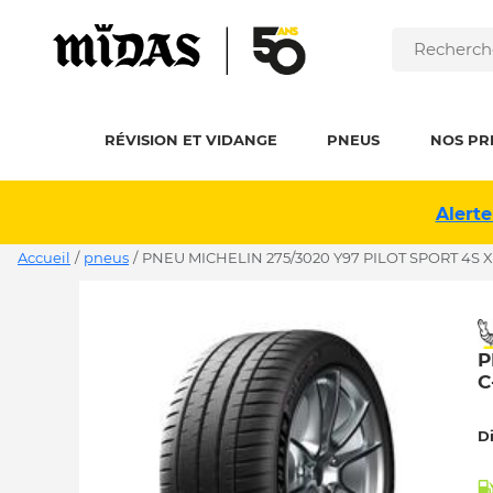
RÉVISION ET VIDANGE
PNEUS
NOS PR
Alerte
Accueil
/
pneus
/
PNEU MICHELIN 275/3020 Y97 PILOT SPORT 4S X
P
C
D