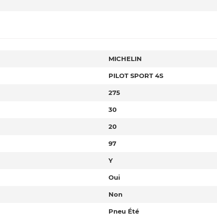
MICHELIN
PILOT SPORT 4S
275
30
20
97
Y
Oui
Non
Pneu Été