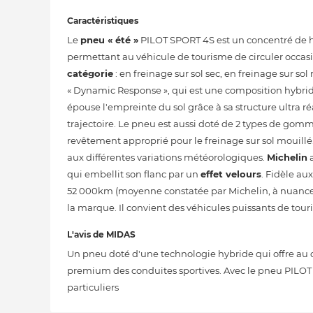
Caractéristiques
Le
pneu « été »
PILOT SPORT 4S est un concentré de ha
permettant au véhicule de tourisme de circuler occasi
catégorie
: en freinage sur sol sec, en freinage sur sol
« Dynamic Response », qui est une composition hybride
épouse l'empreinte du sol grâce à sa structure ultra ré
trajectoire. Le pneu est aussi doté de 2 types de gommes
revêtement approprié pour le freinage sur sol mouill
aux différentes variations météorologiques.
Michelin
a
qui embellit son flanc par un
effet velours
. Fidèle au
52 000km (moyenne constatée par Michelin, à nuancer
la marque. Il convient des véhicules puissants de touri
L'avis de MIDAS
Un pneu doté d'une technologie hybride qui offre au co
premium des conduites sportives. Avec le pneu PILOT 
particuliers