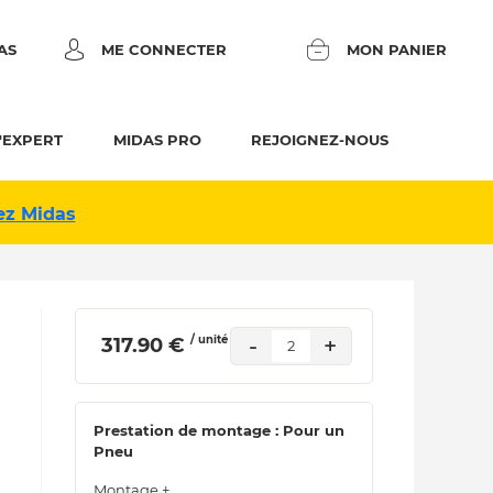
AS
ME CONNECTER
MON PANIER
'EXPERT
MIDAS PRO
REJOIGNEZ-NOUS
ez Midas
/ unité
-
+
 317.90 € 
2
Prestation de montage : Pour un
Pneu
Montage +