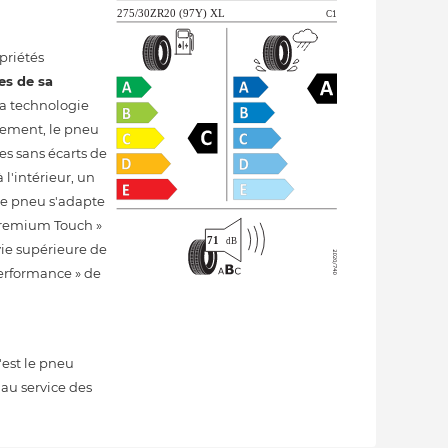
priétés
es de sa
 la technologie
ulement, le pneu
rbes sans écarts de
 l'intérieur, un
 le pneu s'adapte
 Premium Touch »
ie supérieure de
erformance » de
'est le pneu
au service des