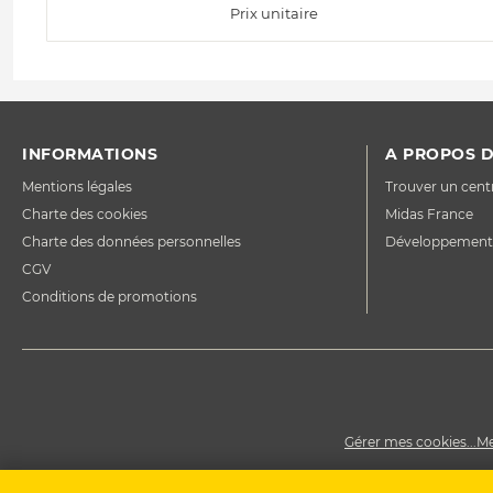
Prix unitaire
INFORMATIONS
A PROPOS D
Mentions légales
Trouver un cent
Charte des cookies
Midas France
Charte des données personnelles
Développement
CGV
Conditions de promotions
Gérer mes cookies...
Me