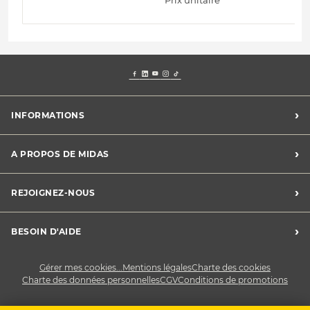
›
INFORMATIONS
Mentions légales
›
A PROPOS DE MIDAS
Charte des cookies
Charte des données personnelles
Trouver un centre
›
REJOIGNEZ-NOUS
CGV
Midas France
Conditions de promotions
Développement durable
Midas Recrute
›
BESOIN D'AIDE
Devenez franchisé
Nous contacter
Gérer mes cookies...
Mentions légales
Charte des cookies
Charte des données personnelles
CGV
Conditions de promotions