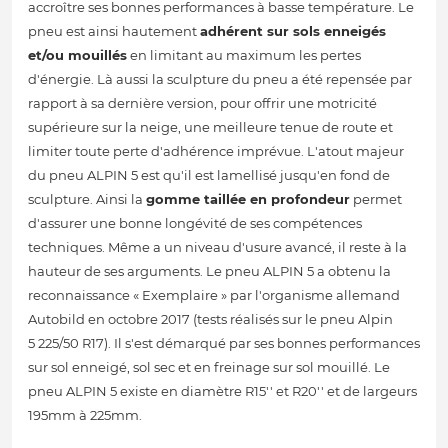
accroître ses bonnes performances à basse température. Le
pneu est ainsi hautement
adhérent sur sols enneigés
et/ou mouillés
en limitant au maximum les pertes
d'énergie. Là aussi la sculpture du pneu a été repensée par
rapport à sa dernière version, pour offrir une motricité
supérieure sur la neige, une meilleure tenue de route et
limiter toute perte d'adhérence imprévue. L'atout majeur
du pneu ALPIN 5 est qu'il est lamellisé jusqu'en fond de
sculpture. Ainsi la
gomme taillée en profondeur
permet
d'assurer une bonne longévité de ses compétences
techniques. Même a un niveau d'usure avancé, il reste à la
hauteur de ses arguments. Le pneu ALPIN 5 a obtenu la
reconnaissance « Exemplaire » par l'organisme allemand
Autobild en octobre 2017 (tests réalisés sur le pneu Alpin
5 225/50 R17). Il s'est démarqué par ses bonnes performances
sur sol enneigé, sol sec et en freinage sur sol mouillé. Le
pneu ALPIN 5 existe en diamètre R15'' et R20'' et de largeurs
195mm à 225mm.