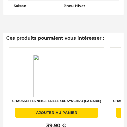
Saison
Pneu Hiver
Ces produits pourraient vous intéresser :
CHAUSSETTES NEIGE TAILLE XXL SYNCHRO (LA PAIRE)
CHAUSSE
AJOUTER AU PANIER
 39.90 € 