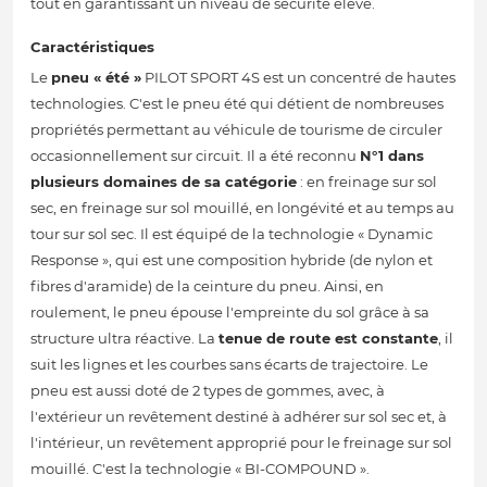
tout en garantissant un niveau de sécurité élevé.
Caractéristiques
Le
pneu « été »
PILOT SPORT 4S est un concentré de hautes
technologies. C'est le pneu été qui détient de nombreuses
propriétés permettant au véhicule de tourisme de circuler
occasionnellement sur circuit. Il a été reconnu
N°1 dans
plusieurs domaines de sa catégorie
: en freinage sur sol
sec, en freinage sur sol mouillé, en longévité et au temps au
tour sur sol sec. Il est équipé de la technologie « Dynamic
Response », qui est une composition hybride (de nylon et
fibres d'aramide) de la ceinture du pneu. Ainsi, en
roulement, le pneu épouse l'empreinte du sol grâce à sa
structure ultra réactive. La
tenue de route est constante
, il
suit les lignes et les courbes sans écarts de trajectoire. Le
pneu est aussi doté de 2 types de gommes, avec, à
l'extérieur un revêtement destiné à adhérer sur sol sec et, à
l'intérieur, un revêtement approprié pour le freinage sur sol
mouillé. C'est la technologie « BI-COMPOUND ».