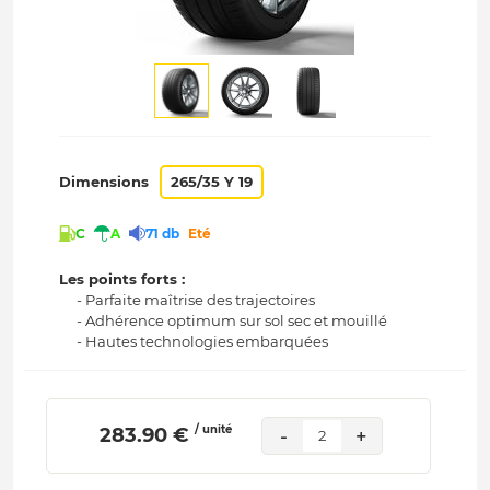
Dimensions
265/35 Y 19
C
A
71 db
Eté
Les points forts :
- Parfaite maîtrise des trajectoires
- Adhérence optimum sur sol sec et mouillé
- Hautes technologies embarquées
/ unité
 283.90 € 
-
+
2