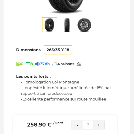
Dimensions
265/35 Y 18
C
B
73 db
4 saisons
Les points forts :
-Homologation Loi Montagne
-Longévité kilométrique améliorée de 15% par
rapport à son prédécesseur
-Excellente performance sur route mouillée
/ unité
 258.90 € 
-
+
2