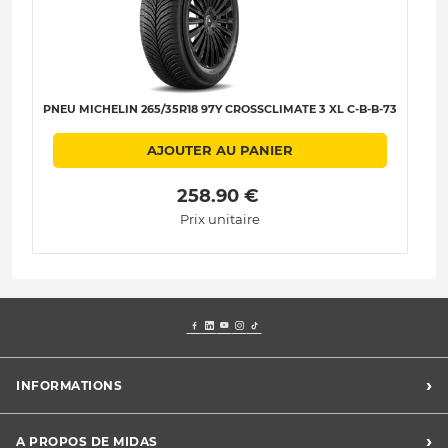
PNEU MICHELIN 265/35R18 97Y CROSSCLIMATE 3 XL C-B-B-73
P
AJOUTER AU PANIER
 258.90 € 
Prix unitaire
›
INFORMATIONS
Mentions légales
›
A PROPOS DE MIDAS
Charte des cookies