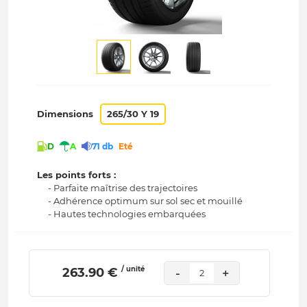
Dimensions
265/30 Y 19
D
A
71 db
Eté
Les points forts :
- Parfaite maîtrise des trajectoires
- Adhérence optimum sur sol sec et mouillé
- Hautes technologies embarquées
/ unité
 263.90 € 
-
+
2