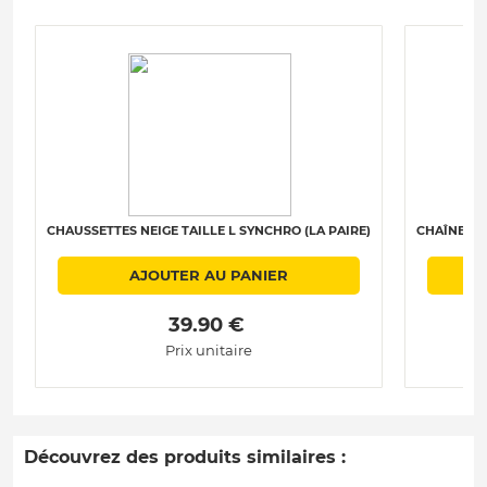
CHAUSSETTES NEIGE TAILLE L SYNCHRO (LA PAIRE)
CHAÎNES N
AJOUTER AU PANIER
 39.90 € 
Prix unitaire
Découvrez des produits similaires :