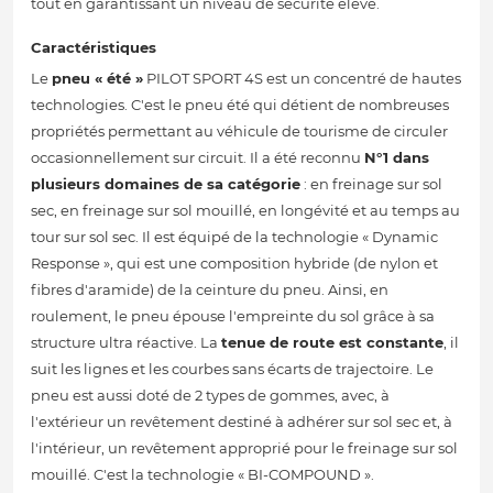
tout en garantissant un niveau de sécurité élevé.
Caractéristiques
Le
pneu « été »
PILOT SPORT 4S est un concentré de hautes
technologies. C'est le pneu été qui détient de nombreuses
propriétés permettant au véhicule de tourisme de circuler
occasionnellement sur circuit. Il a été reconnu
N°1 dans
plusieurs domaines de sa catégorie
: en freinage sur sol
sec, en freinage sur sol mouillé, en longévité et au temps au
tour sur sol sec. Il est équipé de la technologie « Dynamic
Response », qui est une composition hybride (de nylon et
fibres d'aramide) de la ceinture du pneu. Ainsi, en
roulement, le pneu épouse l'empreinte du sol grâce à sa
structure ultra réactive. La
tenue de route est constante
, il
suit les lignes et les courbes sans écarts de trajectoire. Le
pneu est aussi doté de 2 types de gommes, avec, à
l'extérieur un revêtement destiné à adhérer sur sol sec et, à
l'intérieur, un revêtement approprié pour le freinage sur sol
mouillé. C'est la technologie « BI-COMPOUND ».