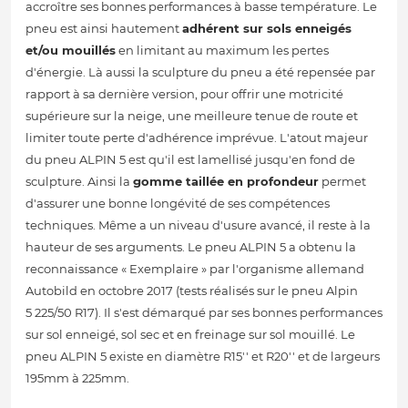
accroître ses bonnes performances à basse température. Le
pneu est ainsi hautement
adhérent sur sols enneigés
et/ou mouillés
en limitant au maximum les pertes
d'énergie. Là aussi la sculpture du pneu a été repensée par
rapport à sa dernière version, pour offrir une motricité
supérieure sur la neige, une meilleure tenue de route et
limiter toute perte d'adhérence imprévue. L'atout majeur
du pneu ALPIN 5 est qu'il est lamellisé jusqu'en fond de
sculpture. Ainsi la
gomme taillée en profondeur
permet
d'assurer une bonne longévité de ses compétences
techniques. Même a un niveau d'usure avancé, il reste à la
hauteur de ses arguments. Le pneu ALPIN 5 a obtenu la
reconnaissance « Exemplaire » par l'organisme allemand
Autobild en octobre 2017 (tests réalisés sur le pneu Alpin
5 225/50 R17). Il s'est démarqué par ses bonnes performances
sur sol enneigé, sol sec et en freinage sur sol mouillé. Le
pneu ALPIN 5 existe en diamètre R15'' et R20'' et de largeurs
195mm à 225mm.