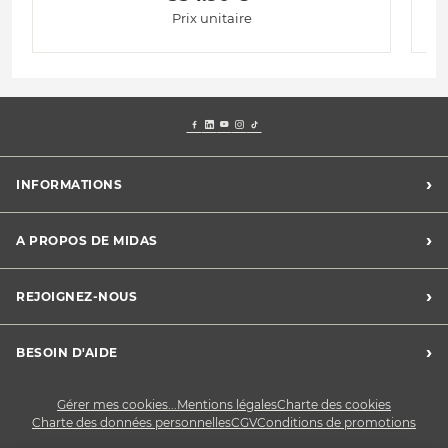
Prix unitaire
›
INFORMATIONS
Mentions légales
›
A PROPOS DE MIDAS
Charte des cookies
Charte des données personnelles
Trouver un centre
›
REJOIGNEZ-NOUS
CGV
Midas France
Conditions de promotions
Développement durable
Midas Recrute
›
BESOIN D'AIDE
Devenez franchisé
Nous contacter
Gérer mes cookies...
Mentions légales
Charte des cookies
Charte des données personnelles
CGV
Conditions de promotions