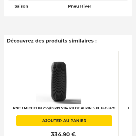
Saison
Pneu Hiver
Découvrez des produits similaires :
PNEU MICHELIN 255/65R19 V114 PILOT ALPIN 5 XL B-C-B-71
PNE
AJOUTER AU PANIER
 334.90 € 