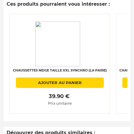
Ces produits pourraient vous intéresser :
CHAUSSETTES NEIGE TAILLE XXL SYNCHRO (LA PAIRE)
CHAUSSE
AJOUTER AU PANIER
 39.90 € 
Prix unitaire
Découvrez des produits similaires :