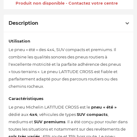
Produit non disponible - Contactez votre centre
Description
Utilisation
Le pneu « été » des 4x4, SUV compacts et premiums. Il
combine les qualités sonores des pneus routiers à
l'excellente motricité et la parfaite adhérence des pneus
« tous-terrains ». Le pneu LATITUDE CROSS est fiable et
parfaitement adapté pour des parcours routiers ou des
chemins rocheux.
Caractéristiques
Le pneu Michelin LATITUDE CROSS est le
pneu « été »
dédié aux
4x4
, véhicules de types
SUV compacts
,
mediums et
SUV premiums
. Il a été conçu pour rouler dans
toutes les situations et notamment sur des revêtements de
sols très variés
: 65% route et 35% hors route. Le pneu