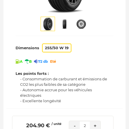
Dimensions
255/50 W 19
A
B
72 db
Eté
Les points forts :
- Consommation de carburant et émissions de
CO2 les plus faibles de sa catégorie
- Autonomie accrue pour les véhicules
électriques
- Excellente longévité
/ unité
 204.90 € 
-
+
2