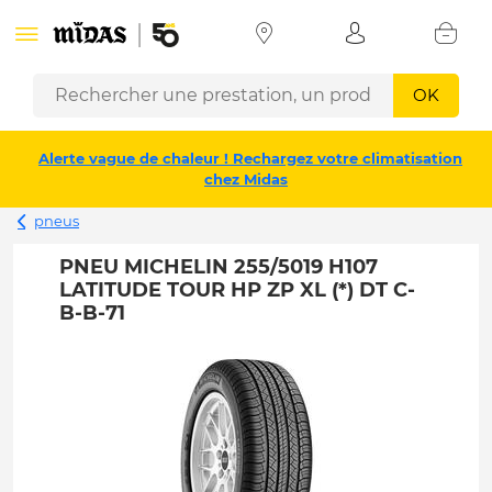
OK
Alerte vague de chaleur ! Rechargez votre climatisation
chez Midas
pneus
PNEU MICHELIN 255/5019 H107
LATITUDE TOUR HP ZP XL (*) DT C-
B-B-71