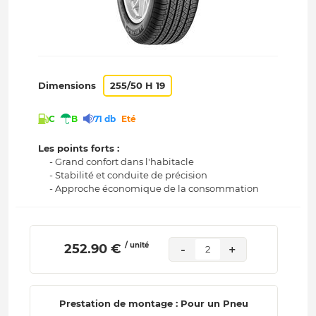
Dimensions
255/50 H 19
C
B
71 db
Eté
Les points forts :
- Grand confort dans l'habitacle
- Stabilité et conduite de précision
- Approche économique de la consommation
/ unité
 252.90 € 
-
+
2
Prestation de montage : Pour un Pneu