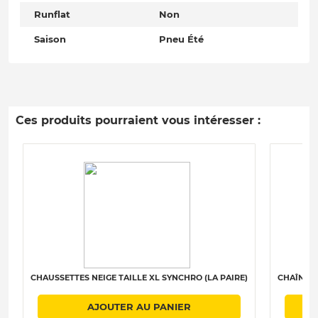
Runflat
Non
Saison
Pneu Été
Ces produits pourraient vous intéresser :
CHAUSSETTES NEIGE TAILLE XL SYNCHRO (LA PAIRE)
CHAÎNES 
AJOUTER AU PANIER