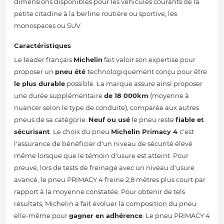
dimensions disponibles pour les véhicules courants de la
petite citadine à la berline routière ou sportive, les
monospaces ou SUV.
Caractéristiques
Le leader français
Michelin
fait valoir son expertise pour
proposer un
pneu été
technologiquement conçu pour être
le plus durable
possible. La marque assure ainsi proposer
une durée supplémentaire
de 18 000km
(moyenne à
nuancer selon le type de conduite), comparée aux autres
pneus de sa catégorie.
Neuf ou usé
le pneu reste
fiable et
sécurisant
. Le choix du pneu
Michelin Primacy 4
c'est
l'assurance de bénéficier d'un niveau de sécurité élevé
même lorsque que le témoin d'usure est atteint. Pour
preuve, lors de tests de freinage avec un niveau d'usure
avancé, le pneu PRIMACY 4 freine 2,8 mètres plus court par
rapport à la moyenne constatée. Pour obtenir de tels
résultats, Michelin a fait évoluer la composition du pneu
elle-même pour
gagner en adhérence
. Le pneu PRIMACY 4