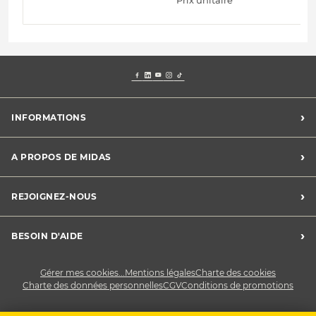
›
INFORMATIONS
Mentions légales
›
A PROPOS DE MIDAS
Charte des cookies
Charte des données personnelles
Trouver un centre
›
REJOIGNEZ-NOUS
CGV
Midas France
Conditions de promotions
Développement durable
Midas Recrute
›
BESOIN D'AIDE
Devenez franchisé
Nous contacter
Gérer mes cookies...
Mentions légales
Charte des cookies
Charte des données personnelles
CGV
Conditions de promotions