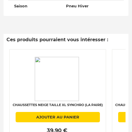
Saison
Pneu Hiver
Ces produits pourraient vous intéresser :
CHAUSSETTES NEIGE TAILLE XL SYNCHRO (LA PAIRE)
CHAUSSET
AJOUTER AU PANIER
 39.90 € 