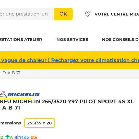
OK
VOTRE CENTRE MID
ESTATIONS ATELIER
NOS SERVICES
NOS CONSEILS D
 vague de chaleur ! Rechargez votre climatisation ch
L D-A-B-71
NEU MICHELIN 255/3520 Y97 PILOT SPORT 4S XL
-A-B-71
imensions
255/35 Y 20
D
A
71 db
Eté