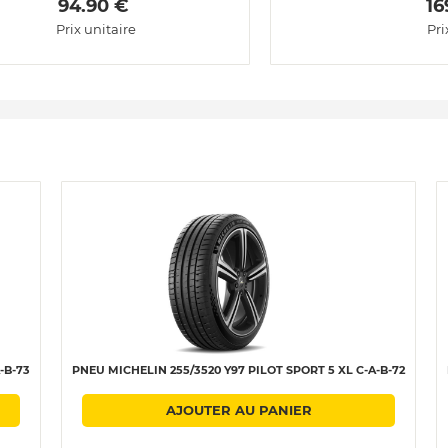
 94.90 € 
 16
Prix unitaire
Pri
-B-73
PNEU MICHELIN 255/3520 Y97 PILOT SPORT 5 XL C-A-B-72
AJOUTER AU PANIER