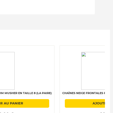
M MUSHER EN TAILLE 8 (LA PAIRE)
CHAÎNES NEIGE FRONTALES POLAIR
R AU PANIER
AJOUTER A