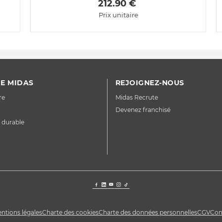
 212.90 € 
Prix unitaire
E MIDAS
REJOIGNEZ-NOUS
re
Midas Recrute
Devenez franchisé
 durable
ntions légales
Charte des cookies
Charte des données personnelles
CGV
Con