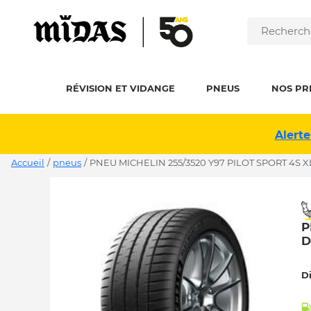
RÉVISION ET VIDANGE
PNEUS
NOS PR
Alerte
Accueil
/
pneus
/
PNEU MICHELIN 255/3520 Y97 PILOT SPORT 4S X
P
D
D