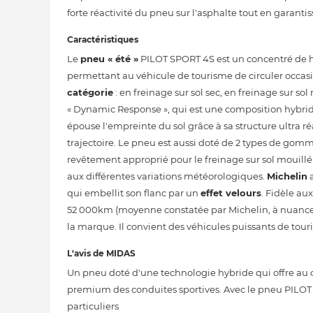
forte réactivité du pneu sur l'asphalte tout en garanti
Caractéristiques
Le
pneu « été »
PILOT SPORT 4S est un concentré de ha
permettant au véhicule de tourisme de circuler occasi
catégorie
: en freinage sur sol sec, en freinage sur sol
« Dynamic Response », qui est une composition hybride
épouse l'empreinte du sol grâce à sa structure ultra ré
trajectoire. Le pneu est aussi doté de 2 types de gommes
revêtement approprié pour le freinage sur sol mouill
aux différentes variations météorologiques.
Michelin
a
qui embellit son flanc par un
effet velours
. Fidèle au
52 000km (moyenne constatée par Michelin, à nuancer
la marque. Il convient des véhicules puissants de touri
L'avis de MIDAS
Un pneu doté d'une technologie hybride qui offre au co
premium des conduites sportives. Avec le pneu PILOT 
particuliers