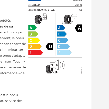
priétés
es de sa
 la technologie
ulement, le pneu
rbes sans écarts de
 l'intérieur, un
 le pneu s'adapte
 Premium Touch »
ie supérieure de
erformance » de
'est le pneu
au service des