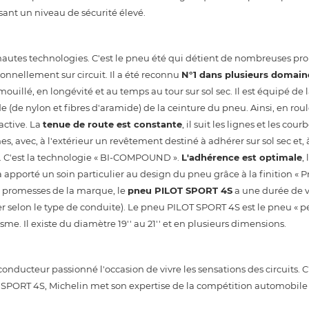
ssant un niveau de sécurité élevé.
utes technologies. C'est le pneu été qui détient de nombreuses pro
onnellement sur circuit. Il a été reconnu
N°1 dans plusieurs domain
 mouillé, en longévité et au temps au tour sur sol sec. Il est équipé de
 (de nylon et fibres d'aramide) de la ceinture du pneu. Ainsi, en ro
active. La
tenue de route est constante
, il suit les lignes et les cou
, avec, à l'extérieur un revêtement destiné à adhérer sur sol sec et, à
é. C'est la technologie « BI-COMPOUND ».
L'adhérence est optimale
,
 apporté un soin particulier au design du pneu grâce à la finition «
x promesses de la marque, le
pneu PILOT SPORT 4S
a une durée de v
 selon le type de conduite). Le pneu PILOT SPORT 4S est le pneu « p
sme. Il existe du diamètre 19'' au 21'' et en plusieurs dimensions.
nducteur passionné l'occasion de vivre les sensations des circuits. C
SPORT 4S, Michelin met son expertise de la compétition automobile 