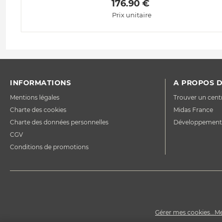
 176.90 € 
Prix unitaire
INFORMATIONS
A PROPOS D
Mentions légales
Trouver un cent
Charte des cookies
Midas France
Charte des données personnelles
Développement
CGV
Conditions de promotions
Gérer mes cookies...
Me