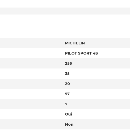
MICHELIN
PILOT SPORT 4S
255
35
20
97
Y
Oui
Non