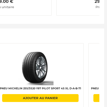
9.00 € 
 299.0
x unitaire
Prix un
PNEU MICHELIN 255/3520 Y97 PILOT SPORT 4S XL D-A-B-71
PNEU PIREL
AJOUTER AU PANIER