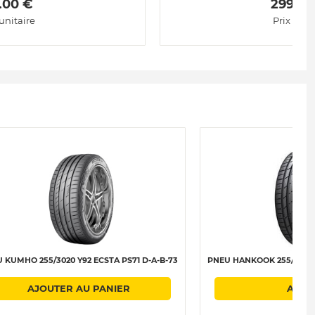
.00 € 
 299.00
 unitaire
Prix unit
 KUMHO 255/3020 Y92 ECSTA PS71 D-A-B-73
PNEU HANKOOK 255/3020 Y
AJOUTER AU PANIER
AJOU