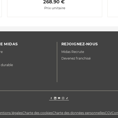
 268.90 € 
Prix unitaire
E MIDAS
REJOIGNEZ-NOUS
re
Midas Recrute
Devenez franchisé
 durable
ntions légales
Charte des cookies
Charte des données personnelles
CGV
Con