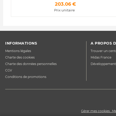
 203.06 € 
Prix unitaire
INFORMATIONS
A PROPOS D
Mentions légales
Trouver un cent
Charte des cookies
Midas France
Charte des données personnelles
Développement
CGV
Conditions de promotions
Gérer mes cookies...
Me