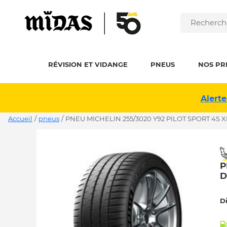
RÉVISION ET VIDANGE
PNEUS
NOS PR
Alerte
Accueil
/
pneus
/
PNEU MICHELIN 255/3020 Y92 PILOT SPORT 4S X
P
D
D