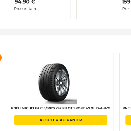
 94.90 € 
 159
Prix unitaire
Prix
PNEU MICHELIN 255/3020 Y92 PILOT SPORT 4S XL D-A-B-71
PNEU
AJOUTER AU PANIER