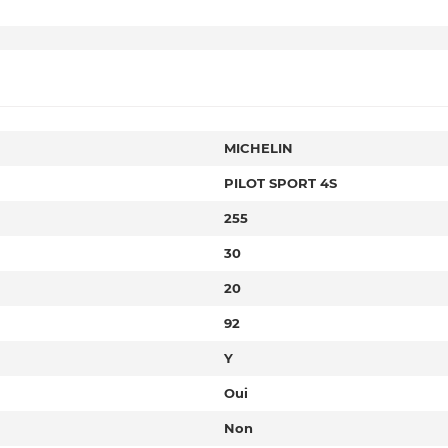
MICHELIN
PILOT SPORT 4S
255
30
20
92
Y
Oui
Non