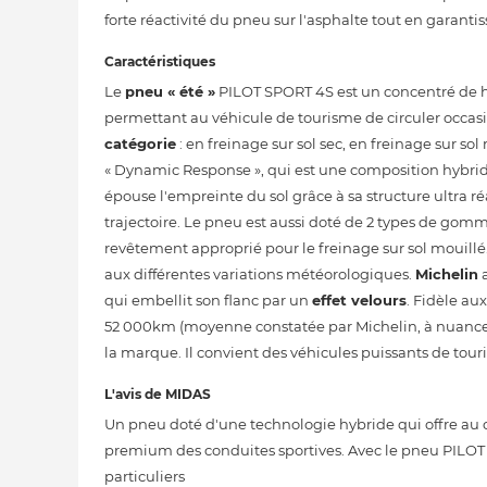
forte réactivité du pneu sur l'asphalte tout en garanti
Caractéristiques
Le
pneu « été »
PILOT SPORT 4S est un concentré de ha
permettant au véhicule de tourisme de circuler occasi
catégorie
: en freinage sur sol sec, en freinage sur sol
« Dynamic Response », qui est une composition hybride
épouse l'empreinte du sol grâce à sa structure ultra ré
trajectoire. Le pneu est aussi doté de 2 types de gommes
revêtement approprié pour le freinage sur sol mouill
aux différentes variations météorologiques.
Michelin
a
qui embellit son flanc par un
effet velours
. Fidèle au
52 000km (moyenne constatée par Michelin, à nuancer
la marque. Il convient des véhicules puissants de touri
L'avis de MIDAS
Un pneu doté d'une technologie hybride qui offre au co
premium des conduites sportives. Avec le pneu PILOT 
particuliers