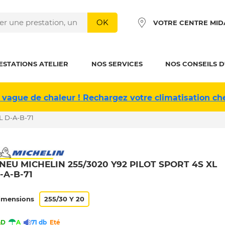
OK
VOTRE CENTRE MID
ESTATIONS ATELIER
NOS SERVICES
NOS CONSEILS D
 vague de chaleur ! Rechargez votre climatisation ch
L D-A-B-71
NEU MICHELIN 255/3020 Y92 PILOT SPORT 4S XL
-A-B-71
imensions
255/30 Y 20
D
A
71 db
Eté