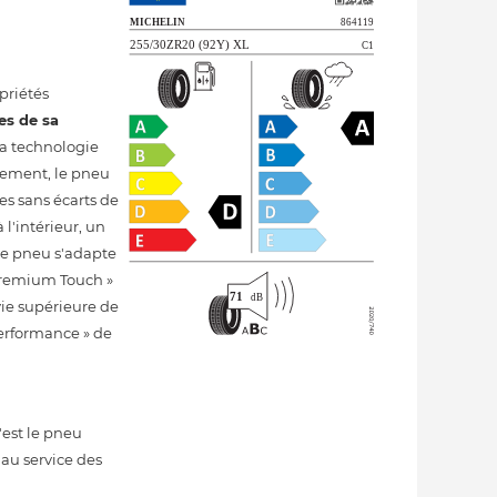
priétés
es de sa
 la technologie
ulement, le pneu
rbes sans écarts de
 l'intérieur, un
 le pneu s'adapte
 Premium Touch »
ie supérieure de
erformance » de
'est le pneu
au service des