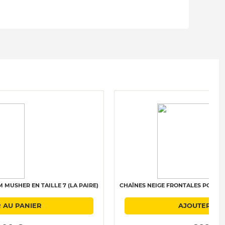
MUSHER EN TAILLE 7 (LA PAIRE)
CHAÎNES NEIGE FRONTALES POLAIRE 
 AU PANIER
AJOUTER AU