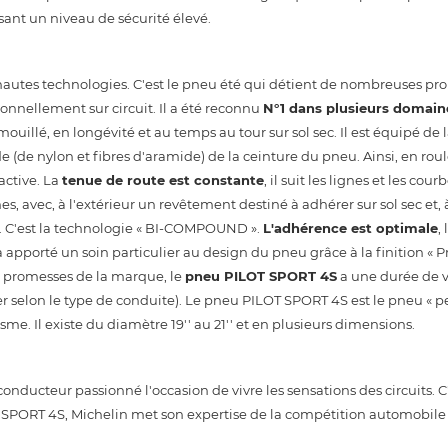
ssant un niveau de sécurité élevé.
utes technologies. C'est le pneu été qui détient de nombreuses pro
onnellement sur circuit. Il a été reconnu
N°1 dans plusieurs domain
 mouillé, en longévité et au temps au tour sur sol sec. Il est équipé de
 (de nylon et fibres d'aramide) de la ceinture du pneu. Ainsi, en ro
active. La
tenue de route est constante
, il suit les lignes et les cou
, avec, à l'extérieur un revêtement destiné à adhérer sur sol sec et, à
é. C'est la technologie « BI-COMPOUND ».
L'adhérence est optimale
,
 apporté un soin particulier au design du pneu grâce à la finition «
x promesses de la marque, le
pneu PILOT SPORT 4S
a une durée de v
 selon le type de conduite). Le pneu PILOT SPORT 4S est le pneu « p
sme. Il existe du diamètre 19'' au 21'' et en plusieurs dimensions.
nducteur passionné l'occasion de vivre les sensations des circuits. C
SPORT 4S, Michelin met son expertise de la compétition automobile 