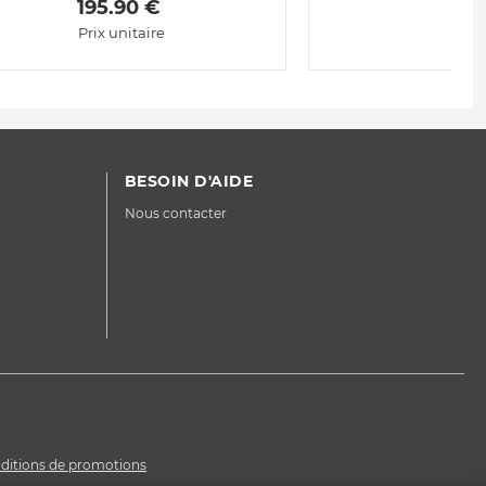
 195.90 € 
 
Prix unitaire
P
BESOIN D'AIDE
Nous contacter
ditions de promotions