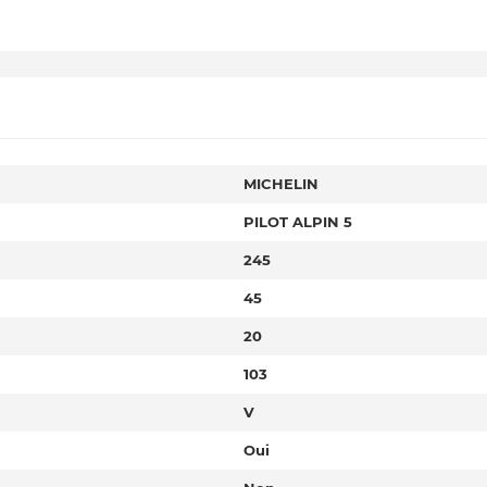
MICHELIN
PILOT ALPIN 5
245
45
20
103
V
Oui