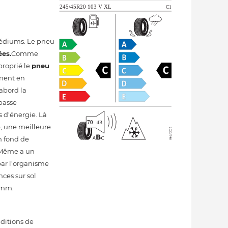
 médiums. Le pneu
ées.
Comme
proprié le
pneu
gnent en
'abord la
basse
 d'énergie. Là
e, une meilleure
n fond de
 Même a un
par l'organisme
nces sur sol
25mm.
nditions de