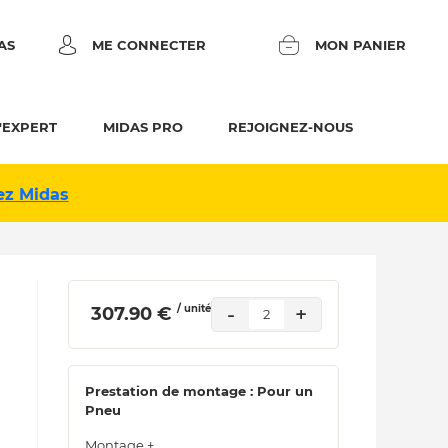
AS
ME CONNECTER
MON PANIER
'EXPERT
MIDAS PRO
REJOIGNEZ-NOUS
ez Midas
/ unité
-
+
 307.90 € 
2
Prestation de montage : Pour un
Pneu
Montage +