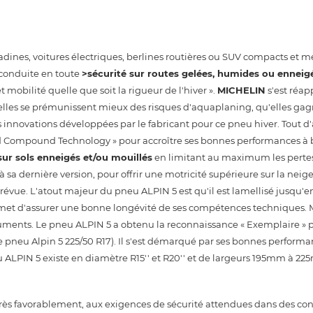
tadines, voitures électriques, berlines routières ou SUV compacts et
conduite en toute
>sécurité sur routes gelées, humides ou enneig
et mobilité quelle que soit la rigueur de l'hiver ».
MICHELIN
s'est réap
'elles se prémunissent mieux des risques d'aquaplaning, qu'elles ga
rs innovations développées par le fabricant pour ce pneu hiver. Tout d
d Compound Technology » pour accroître ses bonnes performances à 
ur sols enneigés et/ou mouillés
en limitant au maximum les pertes
 sa dernière version, pour offrir une motricité supérieure sur la neig
révue. L'atout majeur du pneu ALPIN 5 est qu'il est lamellisé jusqu'e
et d'assurer une bonne longévité de ses compétences techniques.
rguments. Le pneu ALPIN 5 a obtenu la reconnaissance « Exemplaire » 
le pneu Alpin 5 225/50 R17). Il s'est démarqué par ses bonnes performa
eu ALPIN 5 existe en diamètre R15'' et R20'' et de largeurs 195mm à 2
d, très favorablement, aux exigences de sécurité attendues dans des co