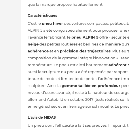
que la marque propose habituellement.
Caractéristiques
C'est le
pneu hiver
des voitures compactes, petites ci
ALPIN 5 a été conçu spécialement pour proposer une 
l'avance le fabricant, le
pneu ALPIN 5
offre « sécurité 
neige
des petites routières et berlines de manière qu
adhérence
et en
précision des trajectoires
. Plusieu
composition de la gomme intègre l'innovation « Trea
température. Le pneu est ainsi hautement
adhérent s
aussi la sculpture du pneu a été repensée par rapport à
tenue de route et limiter toute perte d'adhérence imp
sculpture. Ainsi la
gomme taillée en profondeur
perm
niveau d'usure avancé, il reste à la hauteur de ses a
allemand Autobild en octobre 2017 (tests réalisés sur 
enneigé, sol sec et en freinage sur sol mouillé. Le pn
L'avis de MIDAS
Un pneu dont l'efficacité a fait ses preuves. Il répon