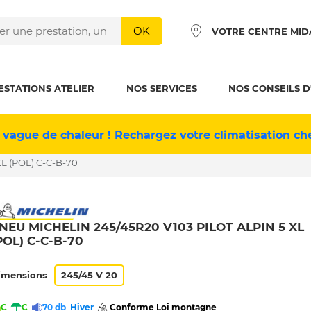
OK
VOTRE CENTRE MID
ESTATIONS ATELIER
NOS SERVICES
NOS CONSEILS D
 vague de chaleur ! Rechargez votre climatisation ch
L (POL) C-C-B-70
NEU MICHELIN 245/45R20 V103 PILOT ALPIN 5 XL
POL) C-C-B-70
imensions
245/45 V 20
C
C
70 db
Hiver
 Conforme Loi montagne 