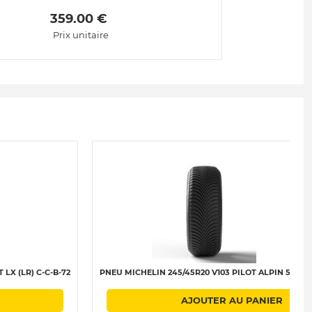
 359.00 € 
Prix unitaire
LX (LR) C-C-B-72
PNEU MICHELIN 245/45R20 V103 PILOT ALPIN 5 XL (P
AJOUTER AU PANIER