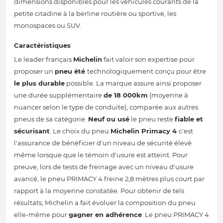
dimensions disponibles pour les véhicules courants de la
petite citadine à la berline routière ou sportive, les
monospaces ou SUV.
Caractéristiques
Le leader français
Michelin
fait valoir son expertise pour
proposer un
pneu été
technologiquement conçu pour être
le plus durable
possible. La marque assure ainsi proposer
une durée supplémentaire
de 18 000km
(moyenne à
nuancer selon le type de conduite), comparée aux autres
pneus de sa catégorie.
Neuf ou usé
le pneu reste
fiable et
sécurisant
. Le choix du pneu
Michelin Primacy 4
c'est
l'assurance de bénéficier d'un niveau de sécurité élevé
même lorsque que le témoin d'usure est atteint. Pour
preuve, lors de tests de freinage avec un niveau d'usure
avancé, le pneu PRIMACY 4 freine 2,8 mètres plus court par
rapport à la moyenne constatée. Pour obtenir de tels
résultats, Michelin a fait évoluer la composition du pneu
elle-même pour
gagner en adhérence
. Le pneu PRIMACY 4