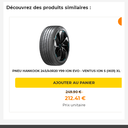
Découvrez des produits similaires :
PR
PNEU HANKOOK 245/40R20 Y99 ION EVO - VENTUS ION S (IK01) XL B-A
AJOUTER AU PANIER
 249.90 € 
 212.41 € 
Prix unitaire