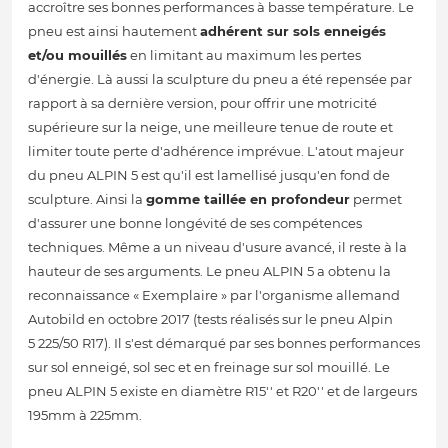
accroître ses bonnes performances à basse température. Le
pneu est ainsi hautement
adhérent sur sols enneigés
et/ou mouillés
en limitant au maximum les pertes
d'énergie. Là aussi la sculpture du pneu a été repensée par
rapport à sa dernière version, pour offrir une motricité
supérieure sur la neige, une meilleure tenue de route et
limiter toute perte d'adhérence imprévue. L'atout majeur
du pneu ALPIN 5 est qu'il est lamellisé jusqu'en fond de
sculpture. Ainsi la
gomme taillée en profondeur
permet
d'assurer une bonne longévité de ses compétences
techniques. Même a un niveau d'usure avancé, il reste à la
hauteur de ses arguments. Le pneu ALPIN 5 a obtenu la
reconnaissance « Exemplaire » par l'organisme allemand
Autobild en octobre 2017 (tests réalisés sur le pneu Alpin
5 225/50 R17). Il s'est démarqué par ses bonnes performances
sur sol enneigé, sol sec et en freinage sur sol mouillé. Le
pneu ALPIN 5 existe en diamètre R15'' et R20'' et de largeurs
195mm à 225mm.