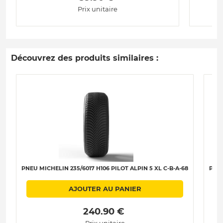
Prix unitaire
Découvrez des produits similaires :
PNEU MICHELIN 235/6017 H106 PILOT ALPIN 5 XL C-B-A-68
PNEU
AJOUTER AU PANIER
 240.90 € 
Prix unitaire