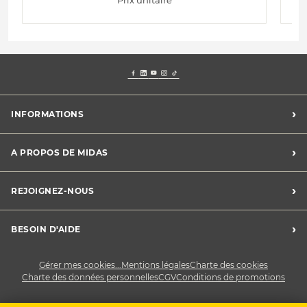
›
INFORMATIONS
Mentions légales
›
A PROPOS DE MIDAS
Charte des cookies
Charte des données personnelles
Trouver un centre
›
REJOIGNEZ-NOUS
CGV
Midas France
Conditions de promotions
Développement durable
Midas Recrute
›
BESOIN D'AIDE
Devenez franchisé
Nous contacter
Gérer mes cookies...
Mentions légales
Charte des cookies
Charte des données personnelles
CGV
Conditions de promotions