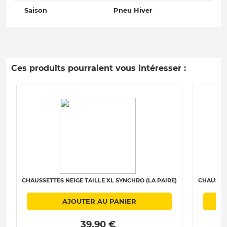
Saison
Pneu Hiver
Ces produits pourraient vous intéresser :
CHAUSSETTES NEIGE TAILLE XL SYNCHRO (LA PAIRE)
CHAUSSET
AJOUTER AU PANIER
 39.90 € 