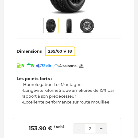
Dimensions
235/60 V 18
B
B
72 db
4 saisons
Les points forts :
-Homologation Loi Montagne
-Longévité kilométrique améliorée de 15% par
rapport à son prédécesseur
-Excellente performance sur route mouillée
/ unité
 153.90 € 
-
+
2